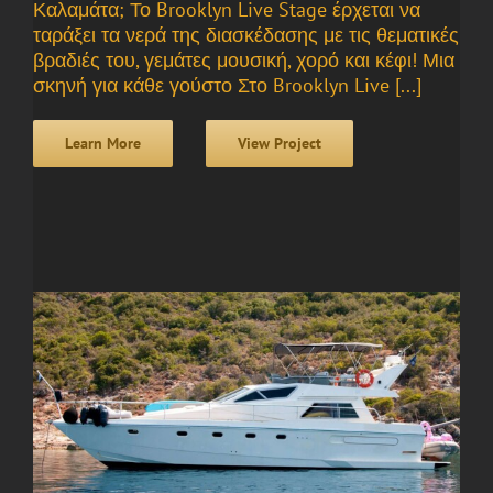
Καλαμάτα; Το Brooklyn Live Stage έρχεται να
ταράξει τα νερά της διασκέδασης με τις θεματικές
βραδιές του, γεμάτες μουσική, χορό και κέφι! Μια
σκηνή για κάθε γούστο Στο Brooklyn Live [...]
Learn More
View Project