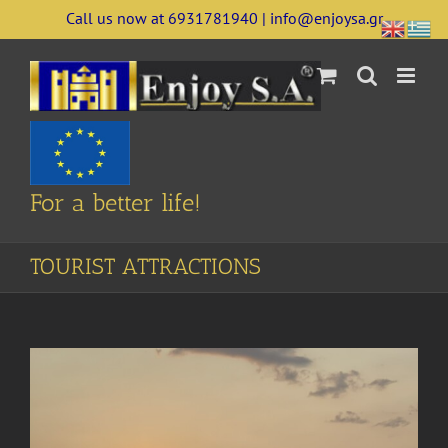
Skip
Call us now at 6931781940 | info@enjoysa.gr
to
content
For a better life!
TOURIST ATTRACTIONS