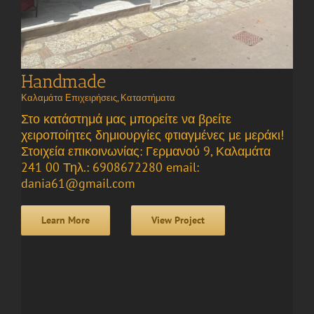
Handmade
Καλαμάτα Επιχειρήσεις
,
Καταστήματα
Στο κατάστημά μας μπορείτε να βρείτε
χειροποίητες δημιουργίες φτιαγμένες με μεράκι!
Στοιχεία επικοινωνίας: Γερμανού 9, Καλαμάτα
241 00 Τηλ.: 6908672280 email:
dania61@gmail.com
Learn More
View Project