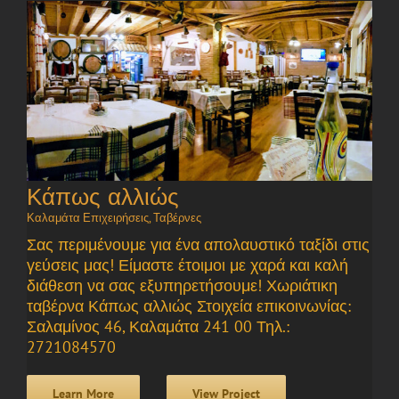
Κάπως αλλιώς
Καλαμάτα Επιχειρήσεις
,
Ταβέρνες
Σας περιμένουμε για ένα απολαυστικό ταξίδι στις
γεύσεις μας! Είμαστε έτοιμοι με χαρά και καλή
διάθεση να σας εξυπηρετήσουμε! Χωριάτικη
ταβέρνα Κάπως αλλιώς Στοιχεία επικοινωνίας:
Σαλαμίνος 46, Καλαμάτα 241 00 Τηλ.:
2721084570
Learn More
View Project