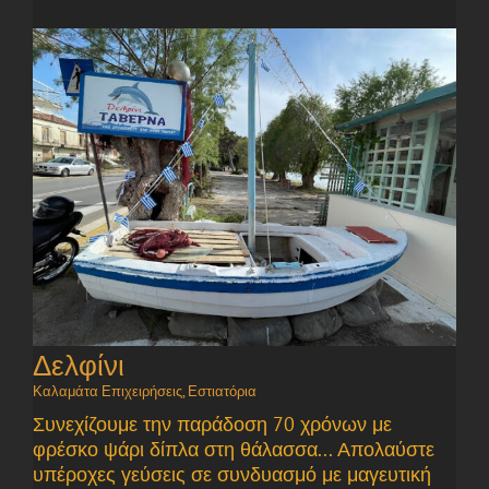
Δελφίνι
Καλαμάτα Επιχειρήσεις
,
Εστιατόρια
Συνεχίζουμε την παράδοση 70 χρόνων με
φρέσκο ψάρι δίπλα στη θάλασσα... Απολαύστε
υπέροχες γεύσεις σε συνδυασμό με μαγευτική