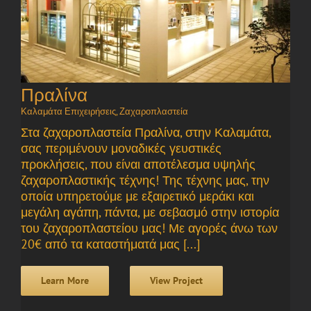
Πραλίνα
Καλαμάτα Επιχειρήσεις
,
Ζαχαροπλαστεία
Στα ζαχαροπλαστεία Πραλίνα, στην Καλαμάτα,
σας περιμένουν μοναδικές γευστικές
προκλήσεις, που είναι αποτέλεσμα υψηλής
ζαχαροπλαστικής τέχνης! Της τέχνης μας, την
οποία υπηρετούμε με εξαιρετικό μεράκι και
μεγάλη αγάπη, πάντα, με σεβασμό στην ιστορία
του ζαχαροπλαστείου μας! Με αγορές άνω των
20€ από τα καταστήματά μας [...]
Learn More
View Project