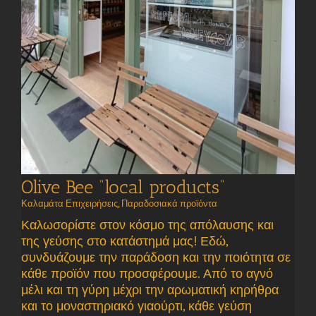
Olive Bee “local products”
Καλαμάτα Επιχειρήσεις
,
Παραδοσιακά προϊόντα
Καλωσορίστε στον κόσμο της απόλαυσης και
της γεύσης στο κατάστημά μας! Εδώ,
συνδυάζουμε την παράδοση και την ποιότητα σε
κάθε προϊόν που προσφέρουμε. Από το αγνό
μέλι και τη γύρη μέχρι την αρωματική κηρήθρα
και το μοναστηριακό γιαούρτι, κάθε γεύση