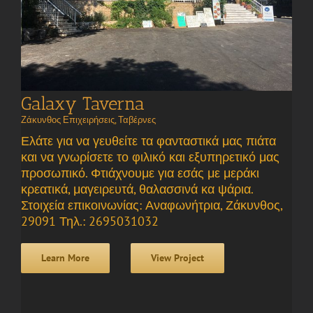
Galaxy Taverna
Ζάκυνθος Επιχειρήσεις
,
Ταβέρνες
Ελάτε για να γευθείτε τα φανταστικά μας πιάτα
και να γνωρίσετε το φιλικό και εξυπηρετικό μας
προσωπικό. Φτιάχνουμε για εσάς με μεράκι
κρεατικά, μαγειρευτά, θαλασσινά κα ψάρια.
Στοιχεία επικοινωνίας: Αναφωνήτρια, Ζάκυνθος,
29091 Τηλ.: 2695031032
Learn More
View Project