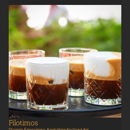
Filotimos
Πειραιάς Επιχειρήσεις
,
Καφέ/Wine Bar/Snack Bar