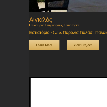
Αιγιαλός
Επίδαυρος Επιχειρήσεις
,
Εστιατόρια
Εστιατόριο - Cafe. Παραλία Γιαλάσι, Παλ
Learn More
View Project