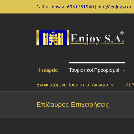
Skip
Call us now at 6931781940 | info@enjoysa.gr
to
content
Η εταιρεία
Τουριστικοί Προορισμοί
Ενοικιαζόμενα Τουριστικά Ακίνητα
V.I.
Επίδαυρος Επιχειρήσεις