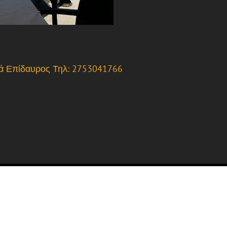
αιά Επίδαυρος Τηλ: 2753041766