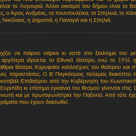
ίναι το Λυγουριό. Άλλοι οικισμοί του δήμου είναι το Βο
ς, ο Άγιος Ανδρέας, τα Χουντουλέικα, τα Σπηλειά, το Χάν
ς Νικόλαος, η Δημοσιά, η Παναγιά και η Σπηλιά.
ίζει να παίρνει σάρκα κι οστά στο ξεκίνημα του μ
 αργότερα ιδρύεται το Εθνικό Θέατρο, ενώ το 1936 η
θρια θέατρα. Κορυφαίοι καλλιτέχνες του θεάτρου και τη
ς παραστάσεις. Ο Β’ Παγκόσμιος πόλεμος διακόπτει τη
Φεστιβάλ Επιδαύρου από την Κυβέρνηση του Κωνσταντί
υριπίδη κι επίσημα εγκαίνια του θεσμού γίνονται στις 
ινωτή και με πρωταγωνίστρια την Παξινού. Από τότε έχο
 δράματα που έχουν διασωθεί.