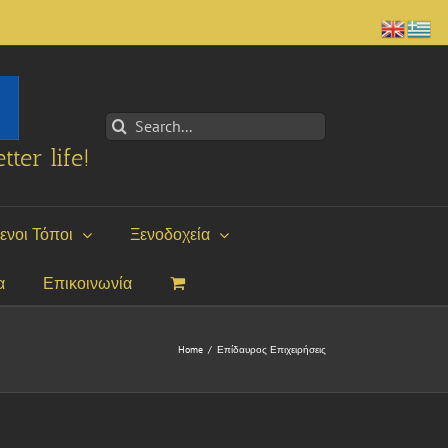
Search
for:
tter life!
ενοι Τόποι
Ξενοδοχεία
α
Επικοινωνία
Home
/
Επίδαυρος Επιχειρήσεις