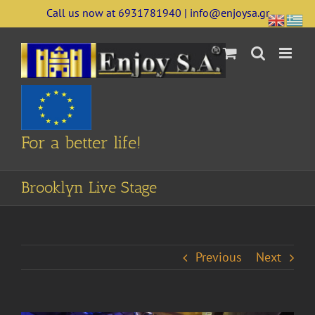
Skip
Call us now at 6931781940 | info@enjoysa.gr
to
content
For a better life!
Brooklyn Live Stage
Previous
Next