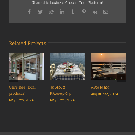
Share this business, Choose Your Platform!
Facebook
Twitter
Reddit
LinkedIn
Tumblr
Pinterest
Vk
Email
Related Projects
ρνα
Άνω Μερά
Kyttaro Rock Bar
Έξις
αρίδης
August 2nd, 2024
June 13th, 2024
June 7th, 202
3th, 2024