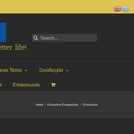
Search
for:
tter life!
ενοι Τόποι
Ξενοδοχεία
α
Επικοινωνία
Home
/
Καλαμάτα Επιχειρήσεις
/
Εστιατόρια