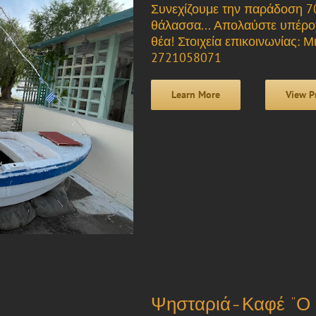
Συνεχίζουμε την παράδοση 7
θάλασσα... Απολαύστε υπέρο
θέα! Στοιχεία επικοινωνίας: Μ
2721058071
Learn More
View P
Ψησταριά-Καφέ “Ο 