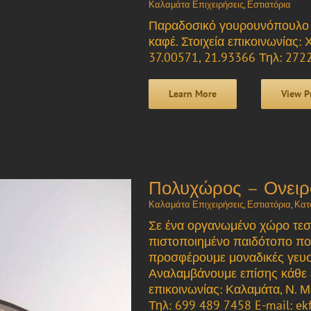
Καλαμάτα Επιχειρήσεις
,
Εστιατόρια
Παραδοσικό γουρουνόπουλο σ
καφέ. Στοιχεία επικοινωνίας:
37.00571, 21.93366 Τηλ: 27
Learn More
View P
Πολυχώρος – Ονειρ
Καλαμάτα Επιχειρήσεις
,
Εστιατόρια
,
Κατ
Σε ένα οργανωμένο χώρο τεσ
πιστοποιημένο παιδότοπο που
προσφέρουμε μοναδικές γευστ
Αναλαμβάνουμε επίσης κάθε ε
επικοινωνίας: Καλαμάτα, Ν. 
Τηλ: 699 489 7458 E-mail: e