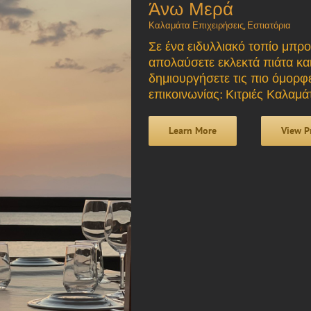
Άνω Μερά
Καλαμάτα Επιχειρήσεις
,
Εστιατόρια
Σε ένα ειδυλλιακό τοπίο μπρ
απολαύσετε εκλεκτά πιάτα και
δημιουργήσετε τις πιο όμορφε
επικοινωνίας: Κιτριές Καλαμ
Learn More
View P