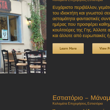
Ευχάριστο περιβάλλον, γεμάτο
του ιδιοκτήτη και γνωστού σ
ασταμάτητα φανταστικές συντα
ημέρας που προσφέρει καθημ
κουλτούρες της Γης. Άλλοτε 
και άλλοτε από ευρωπαικές ή αν
Learn More
View P
Εστιατόριο – Μάνα
Καλαμάτα Επιχειρήσεις
,
Εστιατόρια