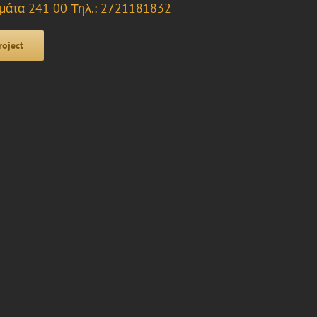
άτα 241 00 Τηλ.: 2721181832
roject