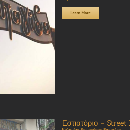
Learn More
Εστιατόριο – Street 
Καλαμάτα Επιχειρήσεις
,
Εστιατόρια