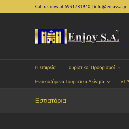
Skip
Call us now at 6931781940 | info@enjoysa.gr
to
content
Η εταιρεία
Τουριστικοί Προορισμοί
Ενοικιαζόμενα Τουριστικά Ακίνητα
V.I.
Εστιατόρια