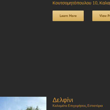
Κουτσομητόπουλου 10, Καλαμ
Learn More
View P
Δελφίνι
Καλαμάτα Επιχειρήσεις
,
Εστιατόρια