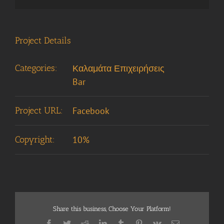
Project Details
Categories:
Καλαμάτα Επιχειρήσεις
Bar
Project URL:
Facebook
Copyright:
10%
Share this business, Choose Your Platform!
Facebook
Twitter
Reddit
LinkedIn
Tumblr
Pinterest
Vk
Email