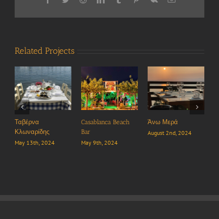
Related Projects
α
Casablanca Beach
Άνω Μερά
Έξις
ίδης
Bar
August 2nd, 2024
June 7th, 2024
, 2024
May 9th, 2024