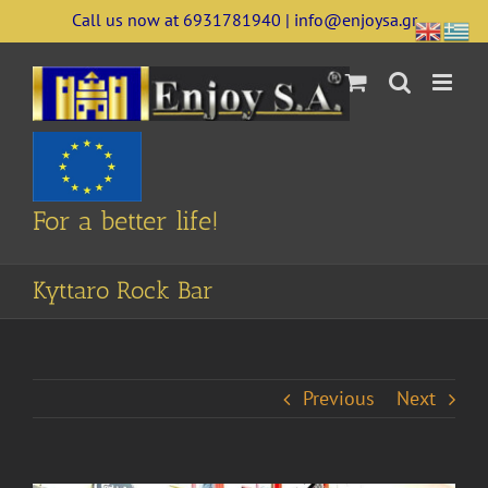
Skip
Call us now at 6931781940 | info@enjoysa.gr
to
content
For a better life!
Kyttaro Rock Bar
Previous
Next