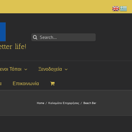
Search
for:
tter life!
ενοι Τόποι
Ξενοδοχεία
α
Επικοινωνία
Home
/
Καλαμάτα Επιχειρήσεις
/
Beach Bar