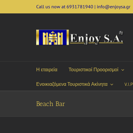
Skip
Call us now at 6931781940 | info@enjoysa.gr
to
content
Η εταιρεία
Τουριστικοί Προορισμοί
Ενοικιαζόμενα Τουριστικά Ακίνητα
V.I.
Beach Bar