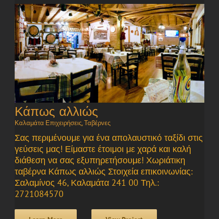
Κάπως αλλιώς
Καλαμάτα Επιχειρήσεις
,
Ταβέρνες
Σας περιμένουμε για ένα απολαυστικό ταξίδι στις
γεύσεις μας! Είμαστε έτοιμοι με χαρά και καλή
διάθεση να σας εξυπηρετήσουμε! Χωριάτικη
ταβέρνα Κάπως αλλιώς Στοιχεία επικοινωνίας:
Σαλαμίνος 46, Καλαμάτα 241 00 Τηλ.:
2721084570