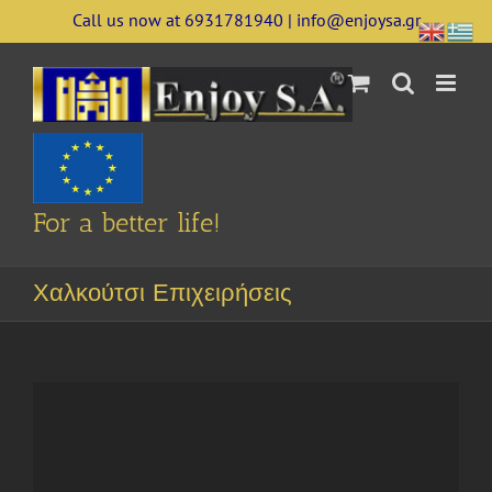
Skip
Call us now at 6931781940 | info@enjoysa.gr
to
content
For a better life!
Χαλκούτσι Επιχειρήσεις