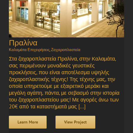
Πραλίνα
Καλαμάτα Επιχειρήσεις
,
Ζαχαροπλαστεία
Στα ζαχαροπλαστεία Πραλίνα, στην Καλαμάτα,
σας περιμένουν μοναδικές γευστικές
προκλήσεις, που είναι αποτέλεσμα υψηλής
ζαχαροπλαστικής τέχνης! Της τέχνης μας, την
οποία υπηρετούμε με εξαιρετικό μεράκι και
μεγάλη αγάπη, πάντα, με σεβασμό στην ιστορία
του ζαχαροπλαστείου μας! Με αγορές άνω των
20€ από τα καταστήματά μας [...]
Learn More
View Project