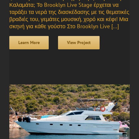
Καλαμάτα; Το Brooklyn Live Stage έρχεται να
ταράξει τα νερά της διασκέδασης με τις θεματικές
βραδιές του, γεμάτες μουσική, χορό και κέφι! Μια
σκηνή για κάθε γούστο Στο Brooklyn Live [...]
Learn More
View Project