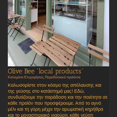
Olive Bee “local products”
Καλαμάτα Επιχειρήσεις
,
Παραδοσιακά προϊόντα
Καλωσορίστε στον κόσμο της απόλαυσης και
της γεύσης στο κατάστημά μας! Εδώ,
συνδυάζουμε την παράδοση και την ποιότητα σε
κάθε προϊόν που προσφέρουμε. Από το αγνό
μέλι και τη γύρη μέχρι την αρωματική κηρήθρα
και το μοναστηριακό γιαούρτι, κάθε γεύση