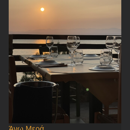
Άνω Μερά