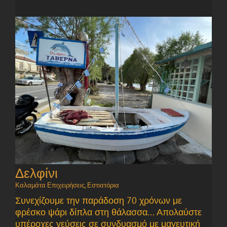
Δελφίνι
Καλαμάτα Επιχειρήσεις
,
Εστιατόρια
Συνεχίζουμε την παράδοση 70 χρόνων με
φρέσκο ψάρι δίπλα στη θάλασσα... Απολαύστε
υπέροχες γεύσεις σε συνδυασμό με μαγευτική