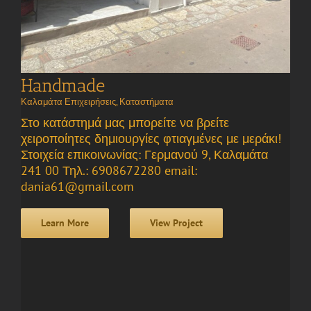
Handmade
Καλαμάτα Επιχειρήσεις
,
Καταστήματα
Στο κατάστημά μας μπορείτε να βρείτε
χειροποίητες δημιουργίες φτιαγμένες με μεράκι!
Στοιχεία επικοινωνίας: Γερμανού 9, Καλαμάτα
241 00 Τηλ.: 6908672280 email:
dania61@gmail.com
Learn More
View Project