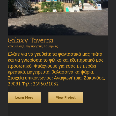
Galaxy Taverna
Ζάκυνθος Επιχειρήσεις
,
Ταβέρνες
Ελάτε για να γευθείτε τα φανταστικά μας πιάτα
και να γνωρίσετε το φιλικό και εξυπηρετικό μας
προσωπικό. Φτιάχνουμε για εσάς με μεράκι
κρεατικά, μαγειρευτά, θαλασσινά κα ψάρια.
Στοιχεία επικοινωνίας: Αναφωνήτρια, Ζάκυνθος,
29091 Τηλ.: 2695031032
Learn More
View Project