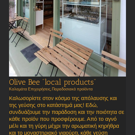
Olive Bee “local products”
Καλαμάτα Επιχειρήσεις
,
Παραδοσιακά προϊόντα
Καλωσορίστε στον κόσμο της απόλαυσης και
της γεύσης στο κατάστημά μας! Εδώ,
συνδυάζουμε την παράδοση και την ποιότητα σε
κάθε προϊόν που προσφέρουμε. Από το αγνό
μέλι και τη γύρη μέχρι την αρωματική κηρήθρα
και το μοναστηριακό γιαούρτι, κάθε γεύση