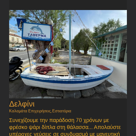
Δελφίνι
Καλαμάτα Επιχειρήσεις
,
Εστιατόρια
Συνεχίζουμε την παράδοση 70 χρόνων με
φρέσκο ψάρι δίπλα στη θάλασσα... Απολαύστε
υπέροχες γεύσεις σε συνδυασμό με μαγευτική