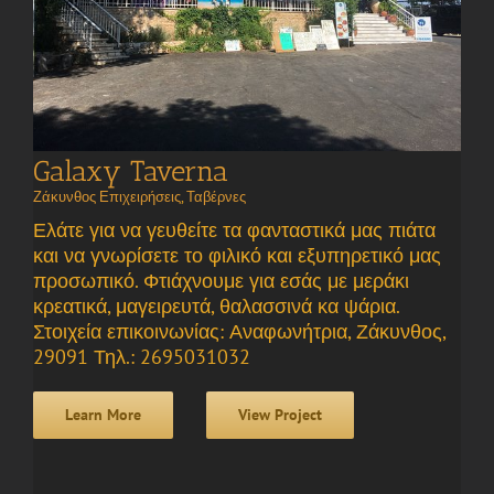
Galaxy Taverna
Ζάκυνθος Επιχειρήσεις
,
Ταβέρνες
Ελάτε για να γευθείτε τα φανταστικά μας πιάτα
και να γνωρίσετε το φιλικό και εξυπηρετικό μας
προσωπικό. Φτιάχνουμε για εσάς με μεράκι
κρεατικά, μαγειρευτά, θαλασσινά κα ψάρια.
Στοιχεία επικοινωνίας: Αναφωνήτρια, Ζάκυνθος,
29091 Τηλ.: 2695031032
Learn More
View Project