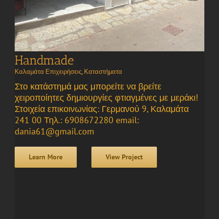
Handmade
Καλαμάτα Επιχειρήσεις
,
Καταστήματα
Στο κατάστημά μας μπορείτε να βρείτε
χειροποίητες δημιουργίες φτιαγμένες με μεράκι!
Στοιχεία επικοινωνίας: Γερμανού 9, Καλαμάτα
241 00 Τηλ.: 6908672280 email:
dania61@gmail.com
Learn More
View Project