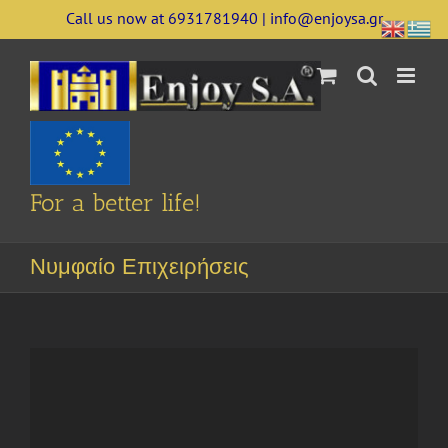
Skip
Call us now at 6931781940 | info@enjoysa.gr
to
content
For a better life!
Νυμφαίο Επιχειρήσεις