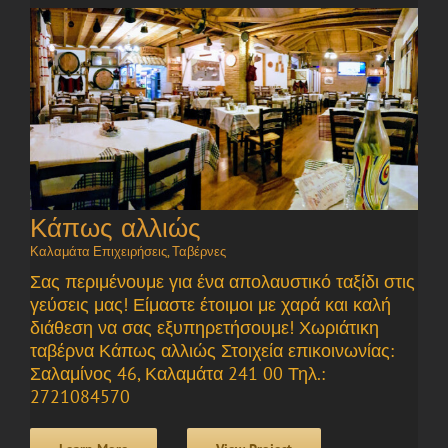
Κάπως αλλιώς
Καλαμάτα Επιχειρήσεις
,
Ταβέρνες
Σας περιμένουμε για ένα απολαυστικό ταξίδι στις
γεύσεις μας! Είμαστε έτοιμοι με χαρά και καλή
διάθεση να σας εξυπηρετήσουμε! Χωριάτικη
ταβέρνα Κάπως αλλιώς Στοιχεία επικοινωνίας:
Σαλαμίνος 46, Καλαμάτα 241 00 Τηλ.:
2721084570