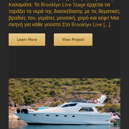
Καλαμάτα; Το Brooklyn Live Stage έρχεται να
ταράξει τα νερά της διασκέδασης με τις θεματικές
βραδιές του, γεμάτες μουσική, χορό και κέφι! Μια
σκηνή για κάθε γούστο Στο Brooklyn Live [...]
Learn More
View Project