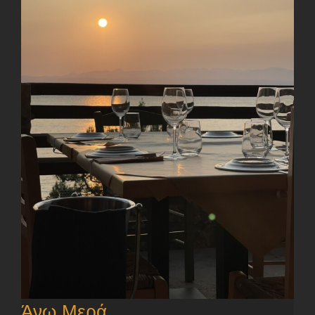
Άνω Μερά