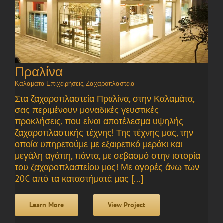
Πραλίνα
Καλαμάτα Επιχειρήσεις
,
Ζαχαροπλαστεία
Στα ζαχαροπλαστεία Πραλίνα, στην Καλαμάτα,
σας περιμένουν μοναδικές γευστικές
προκλήσεις, που είναι αποτέλεσμα υψηλής
ζαχαροπλαστικής τέχνης! Της τέχνης μας, την
οποία υπηρετούμε με εξαιρετικό μεράκι και
μεγάλη αγάπη, πάντα, με σεβασμό στην ιστορία
του ζαχαροπλαστείου μας! Με αγορές άνω των
20€ από τα καταστήματά μας [...]
Learn More
View Project