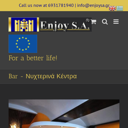
Skip
Call us now at 6931781940 | info@enjoysa.gr
to
content
For a better life!
Bar - Νυχτερινά Κέντρα