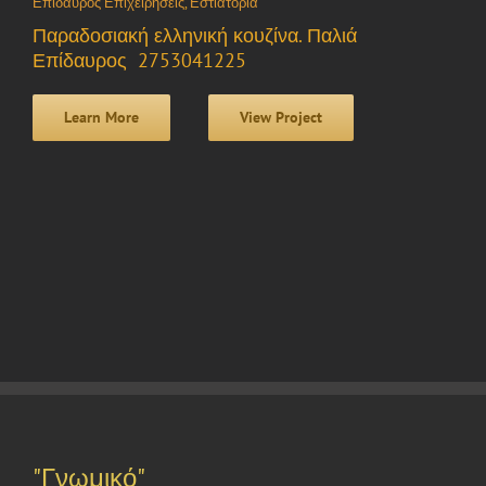
Επίδαυρος Επιχειρήσεις
,
Εστιατόρια
Παραδοσιακή ελληνική κουζίνα. Παλιά
Επίδαυρος 2753041225
Learn More
View Project
"Γνωμικό"