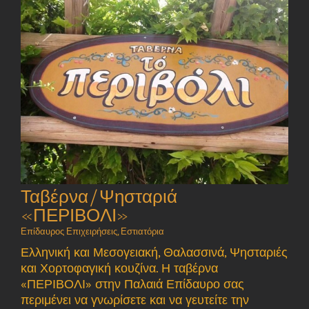
Ταβέρνα/Ψησταριά
«ΠΕΡΙΒΟΛΙ»
Επίδαυρος Επιχειρήσεις
,
Εστιατόρια
Ελληνική και Μεσογειακή, Θαλασσινά, Ψησταριές
και Χορτοφαγική κουζίνα. Η ταβέρνα
«ΠΕΡΙΒΟΛΙ» στην Παλαιά Επίδαυρο σας
περιμένει να γνωρίσετε και να γευτείτε την