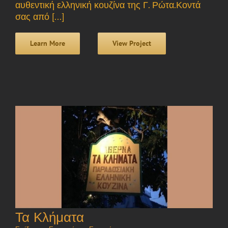
αυθεντική ελληνική κουζίνα της Γ. Ρώτα.Κοντά
σας από [...]
Learn More
View Project
Τα Κλήματα