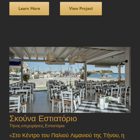
Learn More
View Project
Σκούνα Εστιατόριο
Τήνος επιχειρήσεις
,
Εστιατόρια
«Στο Κέντρο του Παλιού Λιμανιού της Τήνου, η