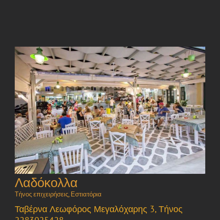
Λαδόκολλα
Τήνος επιχειρήσεις
,
Εστιατόρια
Ταβέρνα Λεωφόρος Μεγαλόχαρης 3, Τήνος