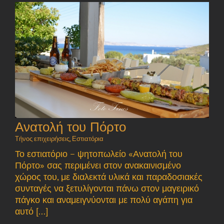
Ανατολή του Πόρτο
Τήνος επιχειρήσεις
,
Εστιατόρια
Το εστιατόριο – ψητοπωλείο «Ανατολή του
Πόρτο» σας περιμένει στον ανακαινισμένο
χώρος του, με διαλεκτά υλικά και παραδοσιακές
συνταγές να ξετυλίγονται πάνω στον μαγειρικό
πάγκο και αναμειγνύονται με πολύ αγάπη για
αυτό [...]