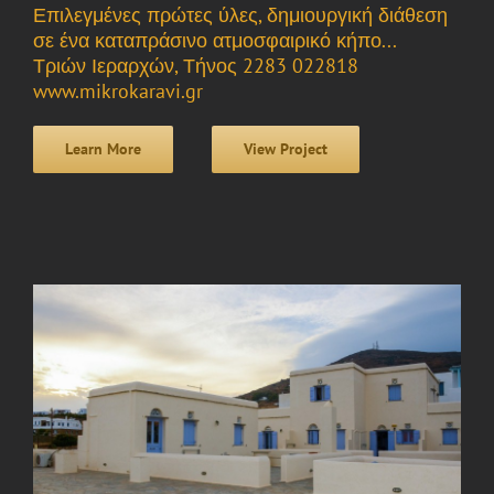
Επιλεγμένες πρώτες ύλες, δημιουργική διάθεση
σε ένα καταπράσινο ατμοσφαιρικό κήπο...
Τριών Ιεραρχών, Τήνος 2283 022818
www.mikrokaravi.gr
Learn More
View Project