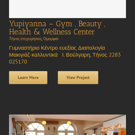
Yupiyanna – Gym , Beauty ,
Health & Wellness Center
Τήνος επιχειρήσεις
,
Ομορφιά
Γυμναστήριο Κέντρο ευεξίας Διαιτολογία
Μακιγιάζ-καλλυντικά Ι. Βούλγαρη, Τήνος 2283
025170
Learn More
View Project