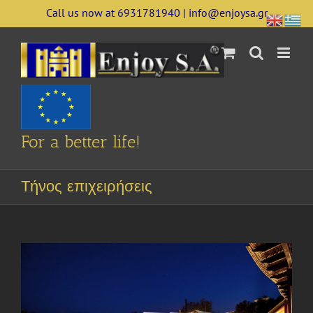
Skip
Call us now at 6931781940 | info@enjoysa.gr
to
content
For a better life!
Τήνος επιχειρήσεις