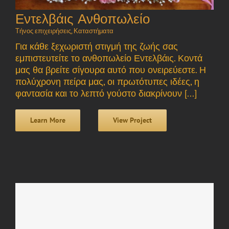
Εντελβάις Ανθοπωλείο
Τήνος επιχειρήσεις
,
Καταστήματα
Για κάθε ξεχωριστή στιγμή της ζωής σας
εμπιστευτείτε το ανθοπωλείο Εντελβάις. Κοντά
μας θα βρείτε σίγουρα αυτό που ονειρεύεστε. Η
πολύχρονη πείρα μας, οι πρωτότυπες ιδέες, η
φαντασία και το λεπτό γούστο διακρίνουν [...]
Learn More
View Project