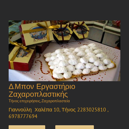
Δ.Μπον Εργαστήριο
Ζαχαροπλαστικής
Τήνος επιχειρήσεις
,
Ζαχαροπλαστεία
Γιαννούλη Χαλέπα 10, Τήνος 2283025810 ,
6978777694