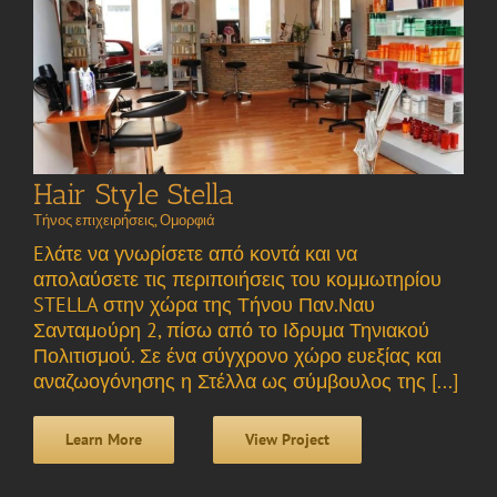
Hair Style Stella
Τήνος επιχειρήσεις
,
Ομορφιά
Eλάτε να γνωρίσετε από κοντά και να
απολαύσετε τις περιποιήσεις του κομμωτηρίου
STELLA στην χώρα της Τήνου Παν.Ναυ
Σανταμoύρη 2, πίσω από το Ιδρυμα Τηνιακού
Πολιτισμού. Σε ένα σύγχρονο χώρο ευεξίας και
αναζωογόνησης η Στέλλα ως σύμβουλος της [...]
Learn More
View Project