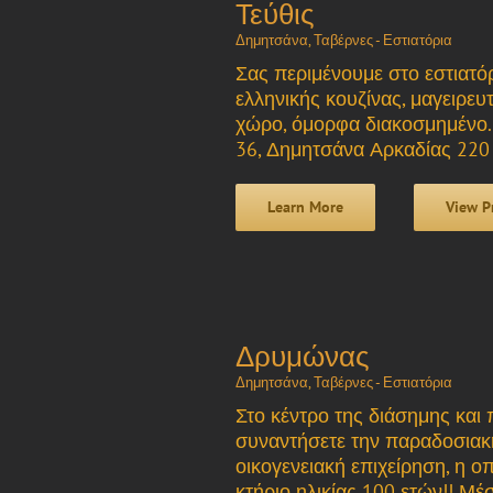
Τεύθις
Δημητσάνα
,
Ταβέρνες - Εστιατόρια
Σας περιμένουμε στο εστιατόρ
ελληνικής κουζίνας, μαγειρευ
χώρο, όμορφα διακοσμημένο.
36, Δημητσάνα Αρκαδίας 220 
Learn More
View P
Δρυμώνας
Δημητσάνα
,
Ταβέρνες - Εστιατόρια
Στο κέντρο της διάσημης κα
συναντήσετε την παραδοσιακή
οικογενειακή επιχείρηση, η ο
κτήριο ηλικίας 100 ετών!! Μέ