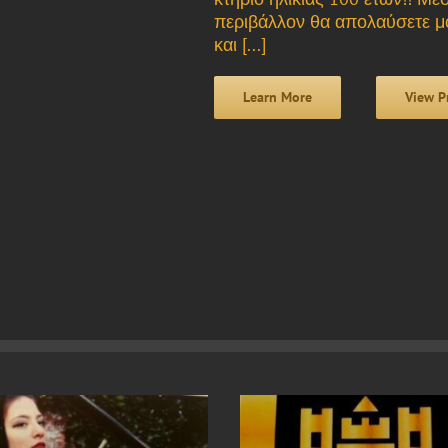
περιβάλλον θα απολαύσετε μ
και [...]
Learn More
View P