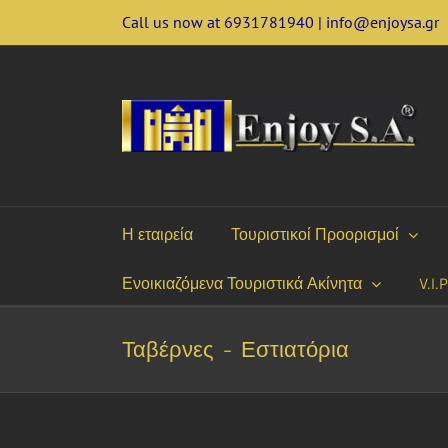
Skip
Call us now at 6931781940 | info@enjoysa.gr
to
content
Η εταιρεία
Τουριστικοί Προορισμοί
Ενοικιαζόμενα Τουριστικά Ακίνητα
V.I.
Ταβέρνες - Εστιατόρια