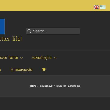
Search
for:
tter life!
ενοι Τόποι
Ξενοδοχεία
α
Επικοινωνία
Home
/
Δημητσάνα
/
Ταβέρνες - Εστιατόρια