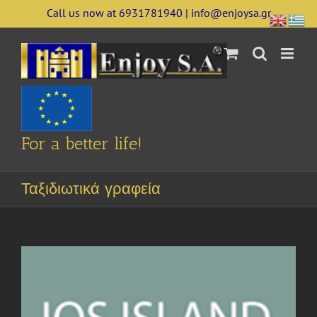
Skip
Call us now at 6931781940 | info@enjoysa.gr
to
content
For a better life!
Ταξιδιωτικά γραφεία