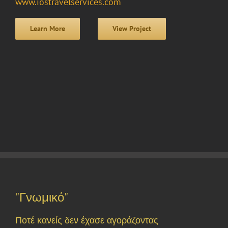
www.iostravelservices.com
Learn More
View Project
"Γνωμικό"
Ποτέ κανείς δεν έχασε αγοράζοντας