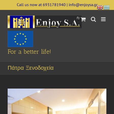
Skip
Call us now at 6931781940 | info@enjoysa.gr
to
content
For a better life!
Πάτρα Ξενοδοχεία