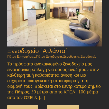
Ξενοδοχείο “Ατλάντα”
Πάτρα Επιχειρήσεις
,
Πάτρα Ξενοδοχεία
,
Ξενοδοχεία
,
Ξενοδοχεία
Το πρόσφατα ανακαινισμένο ξενοδοχείο μας
είναι ιδανική επιλογή για όσους αναζητούν στην
καλύτερη τιμή καθαριότητα, άνεση και μια
ευχάριστη οικογενειακή ατμόσφαιρα για τη
διαμονή τους. Βρίσκεται στο κεντρικότερο σημείο
της Πάτρας, 50 μέτρα από το ΚΤΕΛ , 100 μέτρα
από τον ΟΣΕ & [...]