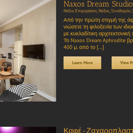
Naxos Dream Studio
Νάξος Επιχειρήσεις
,
Νάξος
,
Ξενοδοχεία
,
Από την πρώτη στιγμή της άφ
νιώσετε τη φιλοξενία των ιδι
με κυκλαδίτικη αρχιτεκτονική
Το Naxos Dream Aphrodite βρ
400 μ. από το [...]
Learn More
View P
Καφέ-Ζαχαροπλαστε