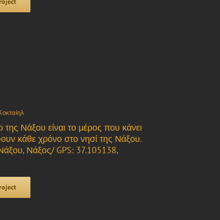
roject
”
Κοκταίηλ
 της Νάξου είναι το μέρος που κάνει
ουν κάθε χρόνο στο νησί της Νάξου.
Νάξου, Νάξος/ GPS: 37.105138,
roject