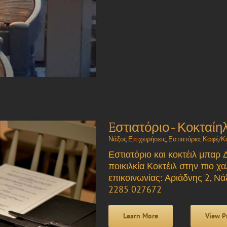
Eστιατόριο-Κοκταίη
Νάξος Επιχειρήσεις
,
Εστιατόρια
,
Καφέ/Κο
Εστιατόριο και κοκτέιλ μπαρ 
ποικιλκία Κοκτέιλ στην πιο χ
επικοινωνίας: Αριάδνης 2, Νά
2285 027672
Learn More
View P