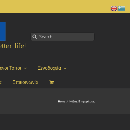
Search
for:
tter life!
ενοι Τόποι
Ξενοδοχεία
α
Επικοινωνία
Home
/
Νάξος Επιχειρήσεις