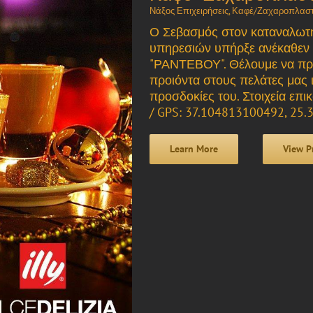
Νάξος Επιχειρήσεις
,
Καφέ/Ζαχαροπλαστ
Ο Σεβασμός στον καταναλωτή
υπηρεσιών υπήρξε ανέκαθεν η
"ΡΑΝΤΕΒΟΥ". Θέλουμε να προ
προιόντα στους πελάτες μας 
προσδοκίες του. Στοιχεία επ
/ GPS: 37.104813100492, 25.3
Learn More
View P