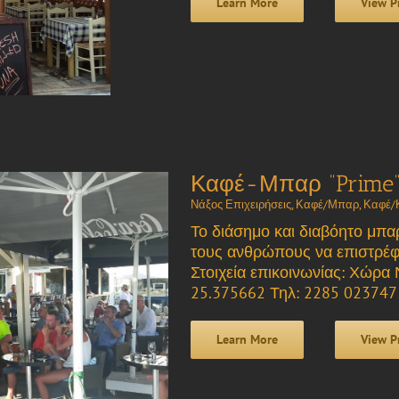
Learn More
View P
Καφέ-Μπαρ “Prime
Νάξος Επιχειρήσεις
,
Καφέ/Μπαρ
,
Καφέ/
Το διάσημο και διαβόητο μπαρ
τους ανθρώπους να επιστρέφ
Στοιχεία επικοινωνίας: Χώρα 
25.375662 Τηλ: 2285 023747
Learn More
View P