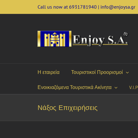
Skip
Call us now at 6931781940 | info@enjoysa.gr
to
content
Η εταιρεία
Τουριστικοί Προορισμοί
Ενοικιαζόμενα Τουριστικά Ακίνητα
V.I.
Νάξος Επιχειρήσεις