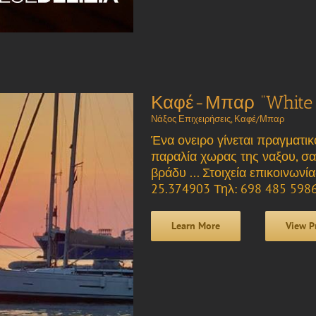
Καφέ-Μπαρ “White 
Νάξος Επιχειρήσεις
,
Καφέ/Μπαρ
Ένα ονειρο γίνεται πραγματι
παραλία χωρας της ναξου, σα
βράδυ ... Στοιχεία επικοινων
25.374903 Τηλ: 698 485 598
Learn More
View P