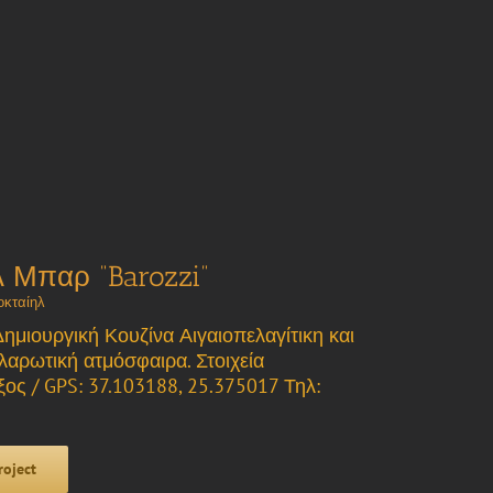
λ Μπαρ “Barozzi”
κταίηλ
Δημιουργική Κουζίνα Αιγαιοπελαγίτικη και
αλαρωτική ατμόσφαιρα. Στοιχεία
ξος / GPS: 37.103188, 25.375017 Τηλ:
roject