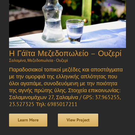
Η Γάϊτα Μεζεδοπωλείο – Ουζερί
Σαλαμίνα
,
Μεζεδοπωλεία - Ουζερί
Παραδοσιακοί τοπικοί μεζέδες και αποστάγματα
με την ομορφιά της ελληνικής απλότητας που
όλοι αγαπάμε, συνοδευόμενη με την ποιότητα
της αγνής πρώτης ύλης. Στοιχεία επικοινωνίας:
Σαλαμινομάχων 27, Σαλαμίνα / GPS: 37.965255,
23.527325 Τηλ: 6985017211
Learn More
View Project