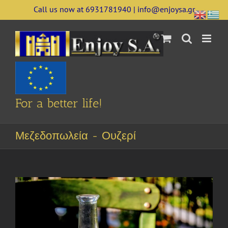
Skip
Call us now at 6931781940 | info@enjoysa.gr
to
content
For a better life!
Μεζεδοπωλεία - Ουζερί