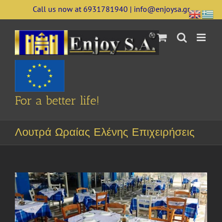
Skip
Call us now at 6931781940 | info@enjoysa.gr
to
content
For a better life!
Λουτρά Ωραίας Ελένης Επιχειρήσεις