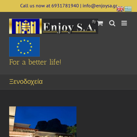
Skip
Call us now at 6931781940 | info@enjoysa.gr
to
content
For a better life!
Ξενοδοχεία