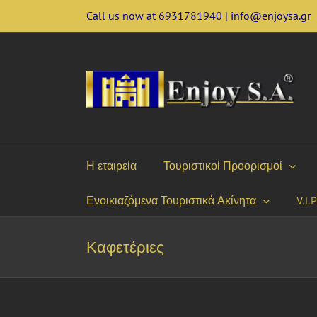
Skip
Call us now at 6931781940 | info@enjoysa.gr
to
content
Η εταιρεία
Τουριστικοί Προορισμοί
Ενοικιαζόμενα Τουριστικά Ακίνητα
V.I.
Καφετέριες