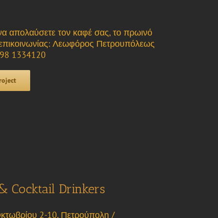
να απολαύσετε τον καφέ σας, το πρωινό
α επικοινωνίας: Λεωφόρος Πετρουπόλεως
 698 1334120
roject
& Cocktail Drinkers
 Οκτωβρίου 2-10, Πετρούπολη /