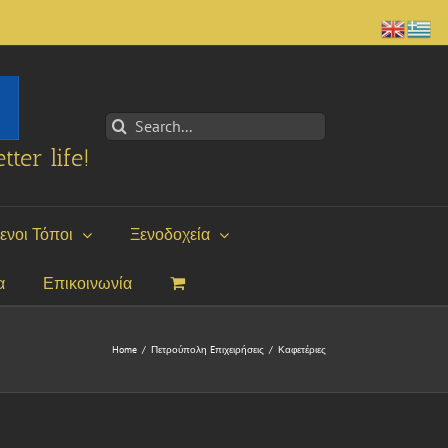
Search
for:
tter life!
ενοι Τόποι
Ξενοδοχεία
α
Επικοινωνία
Home
/
Πετρούπολη Eπιχειρήσεις
/
Καφετέριες