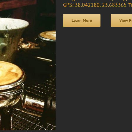
GPS: 38.042180, 23.683365 Τ
Learn More
View P