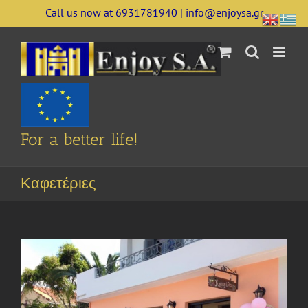
Skip
Call us now at 6931781940 | info@enjoysa.gr
to
content
For a better life!
Καφετέριες