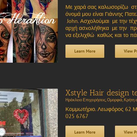
Με χαρά σας καλωσορίζω στο “
όνομά μου είναι Γιάννης Πατ
John. Ασχολούμαι με την τέ
αρχή ασxολήθηκα με την προ
να εξελιχθώ καθώς και το πάθο
Learn More
View P
Xstyle Hair design 
Ηράκλειο Επιχειρήσεις
,
Ομορφιά
,
Κρήτη ε
Κομμωτήριο. Λεωφόρος 62 Μ
025 6767
Learn More
View P