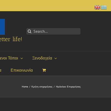
Search
for:
tter life!
ενοι Τόποι
Ξενοδοχεία
α
Επικοινωνία
Home
/
Κρήτη επιχειρήσεις
/
Ηράκλειο Επιχειρήσεις