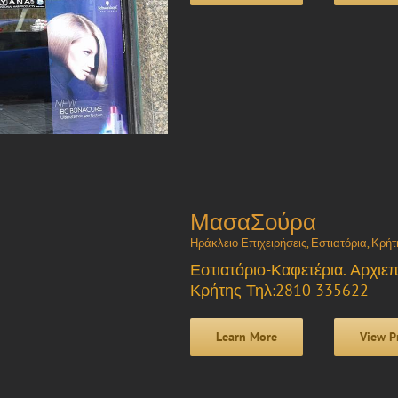
ΜασαΣούρα
Ηράκλειο Επιχειρήσεις
,
Εστιατόρια
,
Κρήτ
Εστιατόριο-Καφετέρια. Αρχιε
Κρήτης Τηλ:2810 335622
Learn More
View P