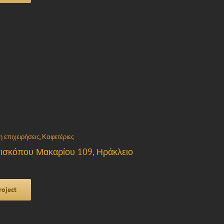
η επιχειρήσεις
,
Καφετέριες
πισκόπου Μακαρίου 109, Ηράκλειο
roject