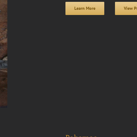
Learn More
View P