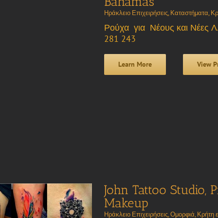
Bahamas
Ηράκλειο Επιχειρήσεις
,
Καταστήματα
,
Κρ
Ρούχα για Νέους και Νέες Λ.
281 243
Learn More
View P
John Tattoo Studio, 
Makeup
Ηράκλειο Επιχειρήσεις
,
Ομορφιά
,
Κρήτη ε