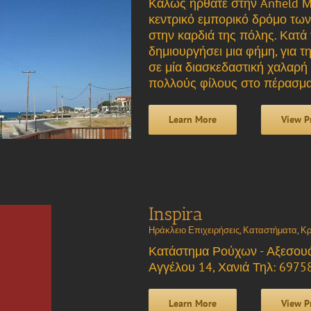
Καλώς ήρθατε στην Anfield Μ
κεντρικό εμπορικό δρόμο των
στην καρδιά της πόλης. Κατά 
δημιουργήσει μια φήμη, για 
σε μία διασκεδαστική χαλαρή 
πολλούς φίλους στο πέρασμα 
Learn More
View P
Inspira
Ηράκλειο Επιχειρήσεις
,
Καταστήματα
,
Κρ
Κατάστημα Ρούχων - Αξεσου
Αγγέλου 14, Χανιά Τηλ: 69758
Learn More
View P