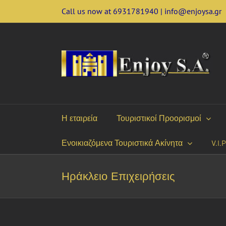
Skip
Call us now at 6931781940 | info@enjoysa.gr
to
content
Η εταιρεία
Τουριστικοί Προορισμοί
Ενοικιαζόμενα Τουριστικά Ακίνητα
V.I.
Ηράκλειο Επιχειρήσεις