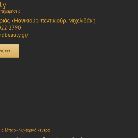
ty
πιχειρήσεις
ιάς •Mανικιούρ-πεντικιούρ. Μιχελιδάκη
022 2790
ndbeauty.gr/
roject
ις
,
Μπαρ - Νυχτερινά κέντρα