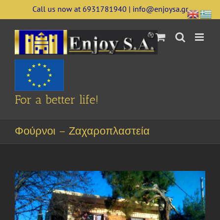
Skip
Call us now at 6931781940 | info@enjoysa.gr
to
content
For a better life!
Φούρνοι – Ζαχαροπλαστεία