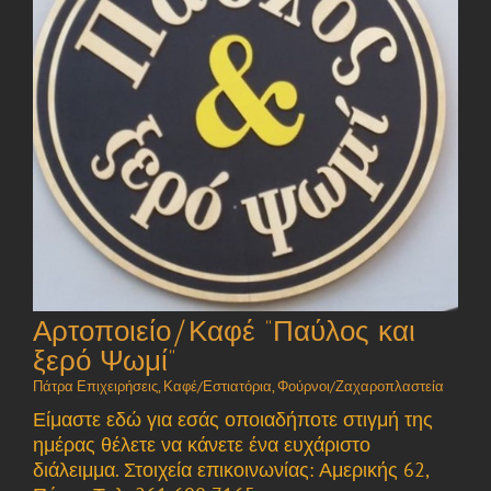
Αρτοποιείο/Καφέ “Παύλος και
ξερό Ψωμί”
Πάτρα Επιχειρήσεις
,
Καφέ/Εστιατόρια
,
Φούρνοι/Ζαχαροπλαστεία
Είμαστε εδώ για εσάς οποιαδήποτε στιγμή της
ημέρας θέλετε να κάνετε ένα ευχάριστο
διάλειμμα. Στοιχεία επικοινωνίας: Αμερικής 62,