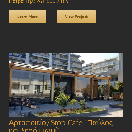
Πάτρα Τηλ: 261 600 7165
Learn More
View Project
Αρτοποιείο/Stop Cafe “Παύλος
και ξερό ψωμί”