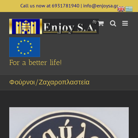
Skip
Call us now at 6931781940 | info@enjoysa.gr
to
content
For a better life!
Φούρνοι/Ζαχαροπλαστεία