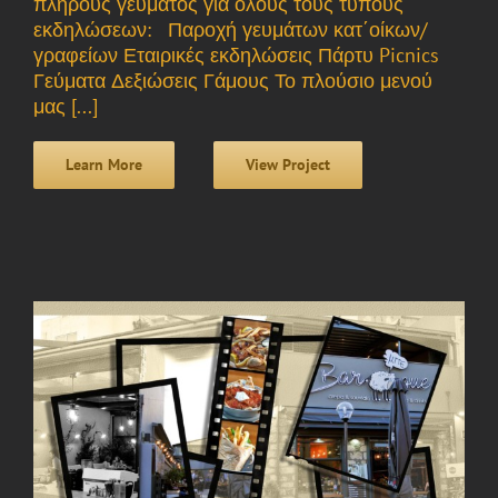
πλήρους γεύματος για όλους τους τύπους
εκδηλώσεων: Παροχή γευμάτων κατ΄οίκων/
γραφείων Εταιρικές εκδηλώσεις Πάρτυ Picnics
Γεύματα Δεξιώσεις Γάμους Το πλούσιο μενού
μας [...]
Learn More
View Project