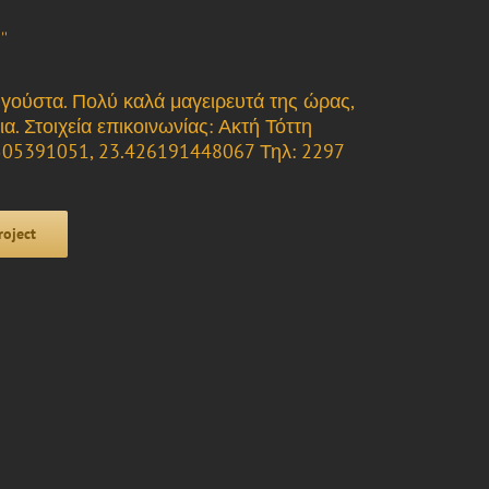
”
α γούστα. Πολύ καλά μαγειρευτά της ώρας,
α. Στοιχεία επικοινωνίας: Ακτή Τόττη
47505391051, 23.426191448067 Τηλ: 2297
roject