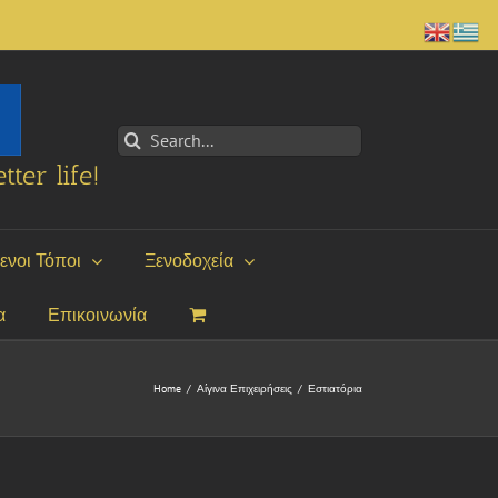
Search
for:
tter life!
ενοι Τόποι
Ξενοδοχεία
α
Επικοινωνία
Home
/
Αίγινα Επιχειρήσεις
/
Εστιατόρια