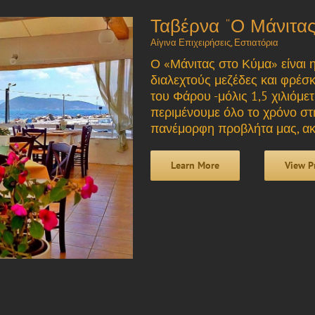
Ταβέρνα “Ο Μάνιτας
Αίγινα Επιχειρήσεις
,
Εστιατόρια
Ο «Μάνιτας στο Κύμα» είναι η
διαλεχτούς μεζέδες και φρέσκ
του Φάρου -μόλις 1,5 χιλιόμε
περιμένουμε όλο το χρόνο στ
πανέμορφη προβλήτα μας, ακρ
Learn More
View P