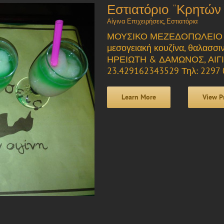
Εστιατόριο “Κρητών 
Αίγινα Επιχειρήσεις
,
Εστιατόρια
ΜΟΥΣΙΚΟ ΜΕΖΕΔΟΠΩΛΕΙΟ - 
μεσογειακή κουζίνα, θαλασσιν
ΗΡΕΙΩΤΗ & ΔΑΜΩΝΟΣ, ΑΙΓΙΝ
23.429162343529 Τηλ: 2297
Learn More
View P