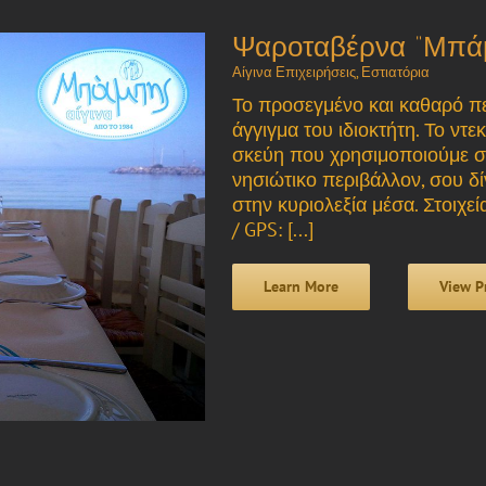
Ψαροταβέρνα “Μπά
Αίγινα Επιχειρήσεις
,
Εστιατόρια
Το προσεγμένο και καθαρό πε
άγγιγμα του ιδιοκτήτη. Το ντ
σκεύη που χρησιμοποιούμε σ
νησιώτικο περιβάλλον, σου δί
στην κυριολεξία μέσα. Στοιχεί
/ GPS: [...]
Learn More
View P