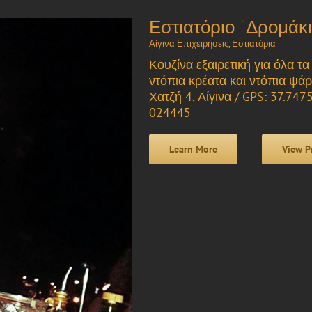
Εστιατόριο “Δρομάκι
Αίγινα Επιχειρήσεις
,
Εστιατόρια
Κουζίνα εξαιρετική για όλα τ
ντόπια κρέατα και ντόπια ψάρι
Χατζή 4, Αίγινα / GPS: 37.7
024445
Learn More
View P