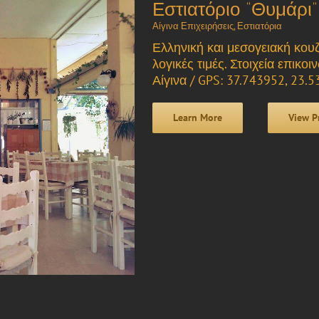
Εστιατόριο “Θυμάρι”
Αίγινα Επιχειρήσεις
,
Εστιατόρια
Ελληνική και μεσογειακή κουζί
λογικές τιμές. Στοιχεία επικ
Αίγινα / GPS: 37.743952, 23.
Learn More
View P