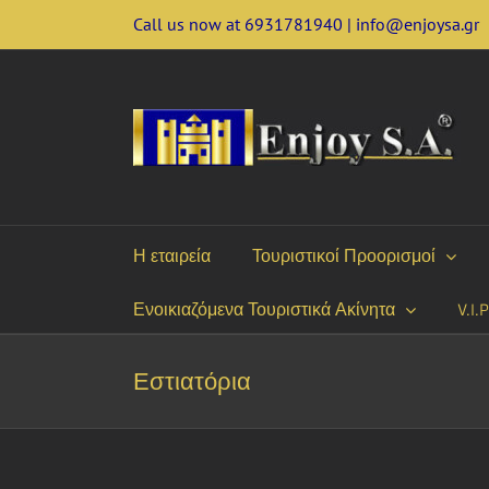
Skip
Call us now at 6931781940 | info@enjoysa.gr
to
content
Η εταιρεία
Τουριστικοί Προορισμοί
Ενοικιαζόμενα Τουριστικά Ακίνητα
V.I.
Εστιατόρια