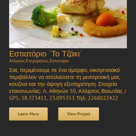
Εστιατόριο “Το Τζάκι”
Αλίαρτος Επιχειρήσεις
,
Εστιατόρια
Σας περιμένουμε σε ένα όμορφο, οικογενειακό
περιβάλλον να απολαύσετε τη μεσογειακή μας
κουζίνα και την άψογη εξυπηρέτηση. Στοιχεία
επικοινωνίας: Λ. Αθηνών 50, Αλίαρτος Βοιωτίας /
GPS: 38.373411, 23.095353 Τηλ: 2268022422
Learn More
View Project