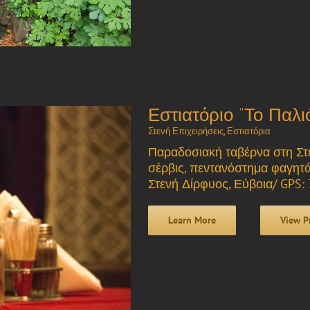
Εστιατόριο “Το Παλι
Στενή Επιχειρήσεις
,
Εστιατόρια
Παραδοσιακή ταβέρνα στη Στ
σέρβις, πεντανόστημα φαγητά,
Στενή Δίρφυος, Εύβοια/ GPS:
Learn More
View P