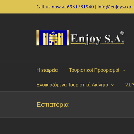
Skip
Call us now at 6931781940 | info@enjoysa.gr
to
content
Η εταιρεία
Τουριστικοί Προορισμοί
Ενοικιαζόμενα Τουριστικά Ακίνητα
V.I.
Εστιατόρια