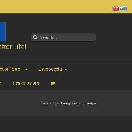
Search
for:
tter life!
ενοι Τόποι
Ξενοδοχεία
α
Επικοινωνία
Home
/
Στενή Επιχειρήσεις
/
Εστιατόρια