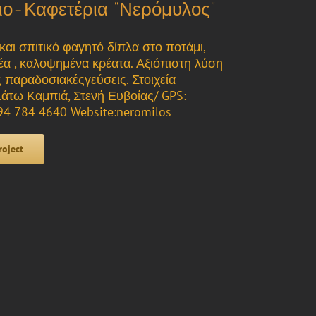
ιο-Καφετέρια “Νερόμυλος”
και σπιτικό φαγητό δίπλα στο ποτάμι,
έα , καλοψημένα κρέατα. Αξιόπιστη λύση
ς παραδοσιακέςγεύσεις. Στοιχεία
Κάτω Καμπιά, Στενή Ευβοίας/ GPS:
94 784 4640 Website:neromilos
roject