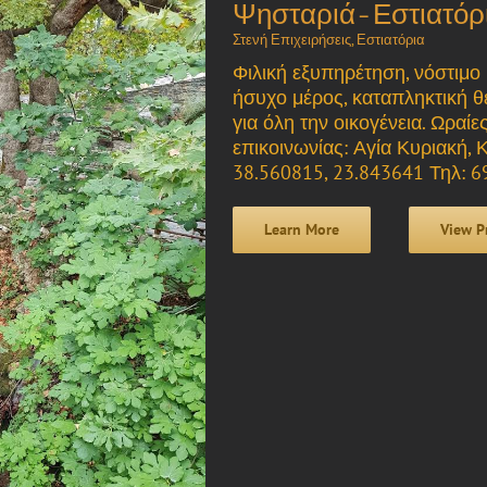
Ψησταριά-Εστιατόρ
Στενή Επιχειρήσεις
,
Εστιατόρια
Φιλική εξυπηρέτηση, νόστιμο 
ήσυχο μέρος, καταπληκτική θ
για όλη την οικογένεια. Ωραίε
επικοινωνίας: Αγία Κυριακή, 
38.560815, 23.843641 Τηλ: 6
Learn More
View P