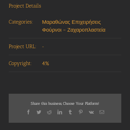
Project Details
Categories:
Μαραθώνας Επιχειρήσεις
Φούρνοι – Ζαχαροπλαστεία
Project URL:
-
Copyright:
4%
Share this business, Choose Your Platform!
Facebook
Twitter
Reddit
LinkedIn
Tumblr
Pinterest
Vk
Email