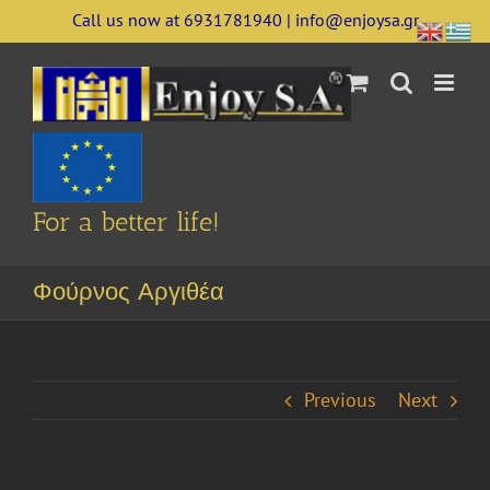
Skip
Call us now at 6931781940 | info@enjoysa.gr
to
content
For a better life!
Φούρνος Αργιθέα
Previous
Next