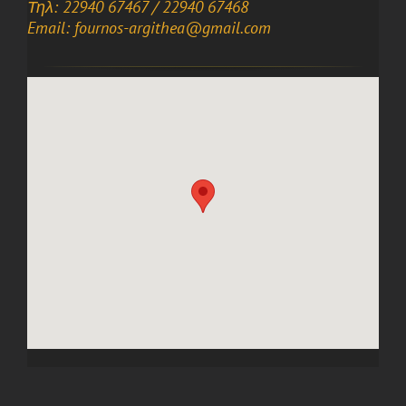
Τηλ: 22940 67467 / 22940 67468
Email: fournos-argithea@gmail.com