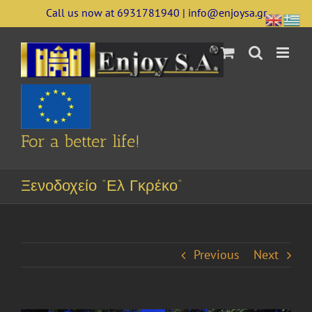
Skip
Call us now at 6931781940 | info@enjoysa.gr
to
content
For a better life!
Ξενοδοχείο “Ελ Γκρέκο”
Previous
Next