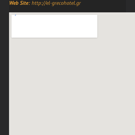
Web Site:
http://el-grecohotel.gr