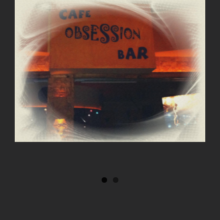
View
Larger
Image