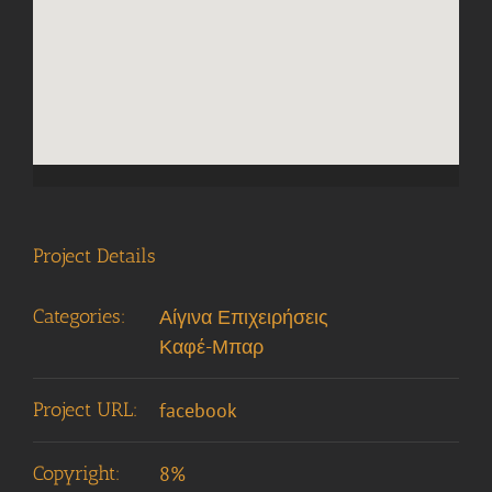
Project Details
Categories:
Αίγινα Επιχειρήσεις
Καφέ-Μπαρ
Project URL:
facebook
Copyright:
8%