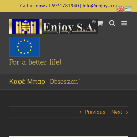
Skip
Call us now at 6931781940 | info@enjoysa.gr
to
content
For a better life!
Καφέ Μπαρ “Obsession”
Previous
Next