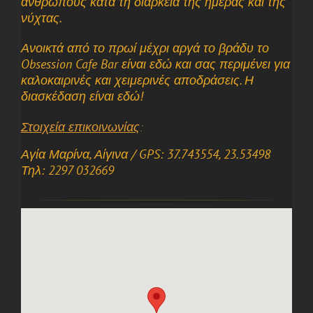
ανθρώπους κατά τη διάρκεια της ημέρας και της
νύχτας.
Ανοικτά από το πρωί μέχρι αργά το βράδυ το
Obsession Cafe Bar είναι εδώ και σας περιμένει για
καλοκαιρινές και χειμερινές αποδράσεις. Η
διασκέδαση είναι εδώ!
Στοιχεία επικοινωνίας
:
Αγία Μαρίνα, Αίγινα / GPS: 37.743554, 23.53498
Τηλ: 2297 032669