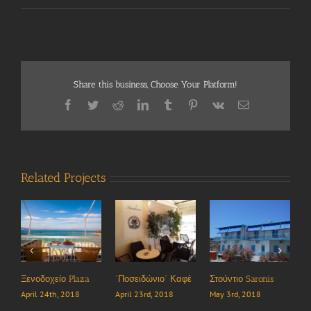
Share this business, Choose Your Platform!
Facebook
Twitter
Reddit
LinkedIn
Tumblr
Pinterest
Vk
Email
Related Projects
οσειδώνιο” Καφέ
Στούντιο Saronis
Εστιατόριο “Θυμάρι”
Ταβέρνα
Μάνιτας”
ril 23rd, 2018
May 3rd, 2018
May 2nd, 2018
May 2nd, 