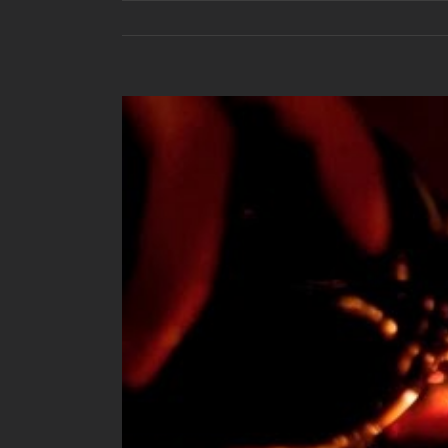
View
Larger
Image