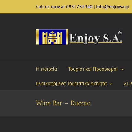
Skip
Call us now at 6931781940 | info@enjoysa.gr
to
content
Η εταιρεία
Τουριστικοί Προορισμοί
Ενοικιαζόμενα Τουριστικά Ακίνητα
V.I.
Wine Bar – Duomo