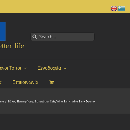
Search
for:
tter life!
ενοι Τόποι
Ξενοδοχεία
α
Επικοινωνία
ome
/
Βόλος Επιχειρήσεις
,
Εστιατόρια
,
Cafe/Wine Bar
/
Wine Bar – Duomo