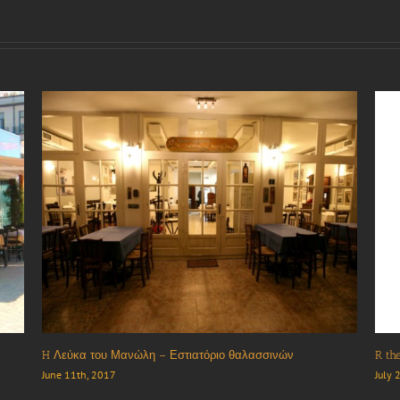
Εστιατόριο/Καφέ/Μπαρ “Μουτζούρης”
Ουζε
October 13th, 2017
June 