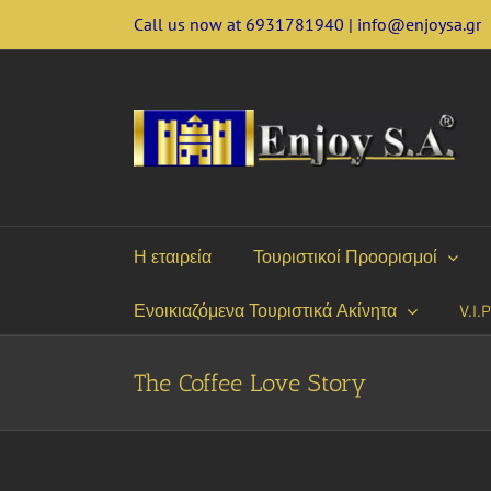
Skip
Call us now at 6931781940 | info@enjoysa.gr
to
content
Η εταιρεία
Τουριστικοί Προορισμοί
Ενοικιαζόμενα Τουριστικά Ακίνητα
V.I.
The Coffee Love Story