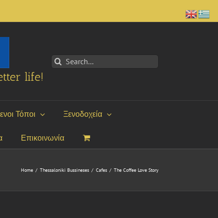
Search
for:
tter life!
ενοι Τόποι
Ξενοδοχεία
α
Επικοινωνία
Home
/
Thessaloniki Bussineses
/
Cafes
/
The Coffee Love Story