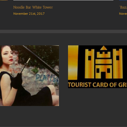
Ouzeri Agora” Restaurant
“CafeOino” Thes
ovember 21st, 2017
November 21st,