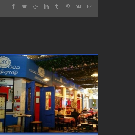
Facebook
Twitter
Reddit
LinkedIn
Tumblr
Pinterest
Vk
Email
“Mom’s Cooking” Restaurant
November 21st, 2017