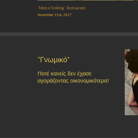
“Bazagiazi” Ouzo house
“
November 21st, 2017
N
"Γνωμικό"
Ποτέ κανείς δεν έχασε
αγοράζοντας οικονομικότερα!