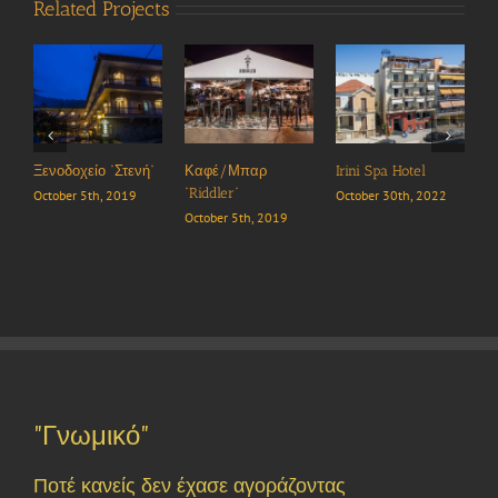
Related Projects
ίο “Στενή”
Καφέ/Μπαρ
Irini Spa Hotel
Iolkos Studios
“Riddler”
5th, 2019
October 30th, 2022
October 30th, 20
October 5th, 2019
"Γνωμικό"
Ποτέ κανείς δεν έχασε αγοράζοντας