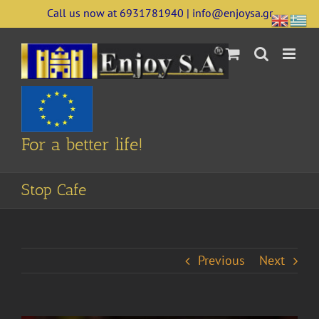
Skip
Call us now at 6931781940 | info@enjoysa.gr
to
content
For a better life!
Stop Cafe
Previous
Next