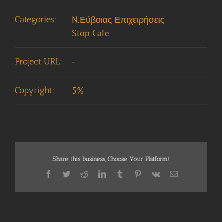
Categories:
N.Εύβοιας Επιχειρήσεις
Stop Cafe
Project URL:
-
Copyright:
5%
Share this business, Choose Your Platform!
Facebook
Twitter
Reddit
LinkedIn
Tumblr
Pinterest
Vk
Email