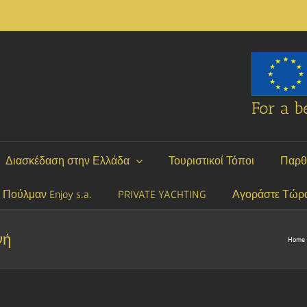
For a be
Διασκέδαση στην Ελλάδα
Τουριστικοί Τόποι
Παρθ
P Πούλμαν Enjoy s.a.
PRIVATE YACHTING
Αγοράστε Τώρ
νή
Home