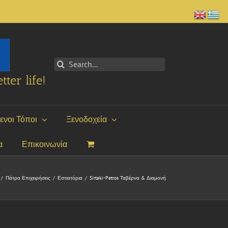
Search
for:
tter life!
ενοι Τόποι
Ξενοδοχεία
α
Επικοινωνία
/
Πάτρα Επιχειρήσεις
/
Εστιατόρια
/
Sirtaki-Petros Ταβέρνα & Διαμονή