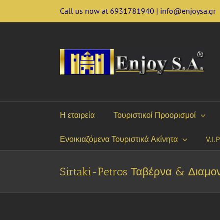
Skip
Call us now at 6931781940 | info@enjoysa.gr
to
content
Η εταιρεία
Τουριστικοί Προορισμοί
Ενοικιαζόμενα Τουριστικά Ακίνητα
V.I.
Sirtaki-Petros Ταβέρνα & Διαμο