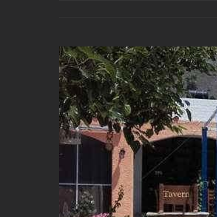
View
Larger
Image