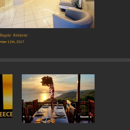
ατόριο/Οινοποτείο “Μελωδείον”
Εστιατόριο “Κύμιν
mber 10th, 2017
December 10th, 20