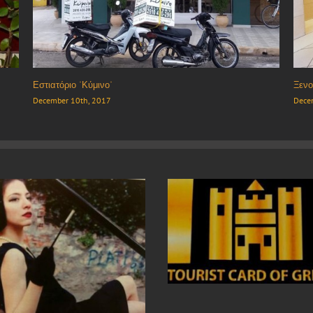
Μεζεδοπωλείο “ΕΠΑΚΡΟΝ”
Εστι
December 10th, 2017
Dece