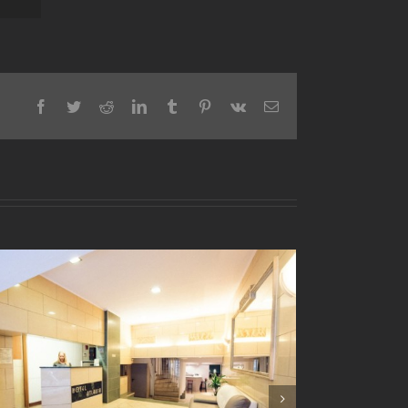
Facebook
Twitter
Reddit
LinkedIn
Tumblr
Pinterest
Vk
Email