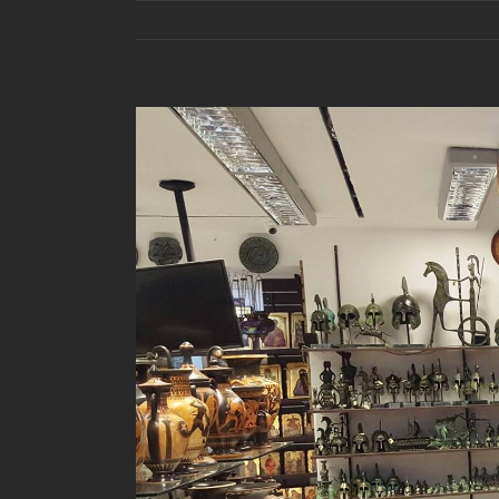
View
Larger
Image