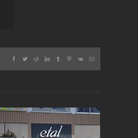
Facebook
Twitter
Reddit
LinkedIn
Tumblr
Pinterest
Vk
Email