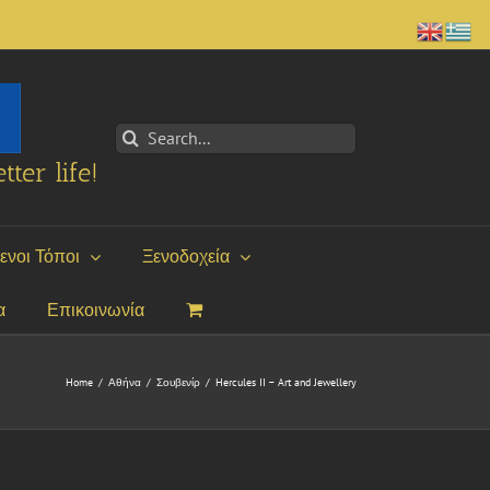
Search
for:
tter life!
ενοι Τόποι
Ξενοδοχεία
α
Επικοινωνία
Home
/
Αθήνα
/
Σουβενίρ
/
Hercules II – Art and Jewellery