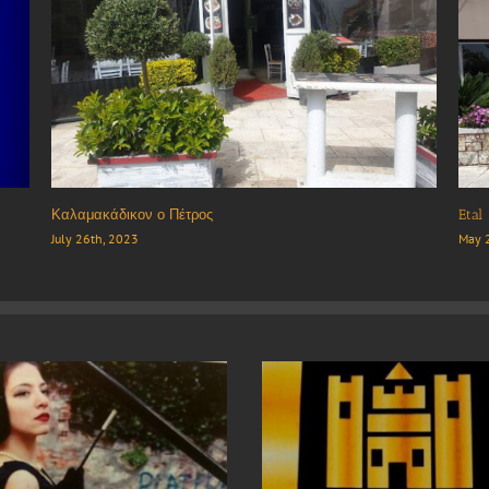
BEAT snack & coffee
Athe
August 12th, 2023
July 