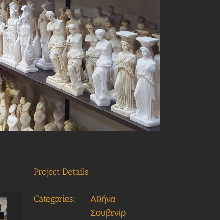
Project Details
Categories:
Αθήνα
Σουβενίρ