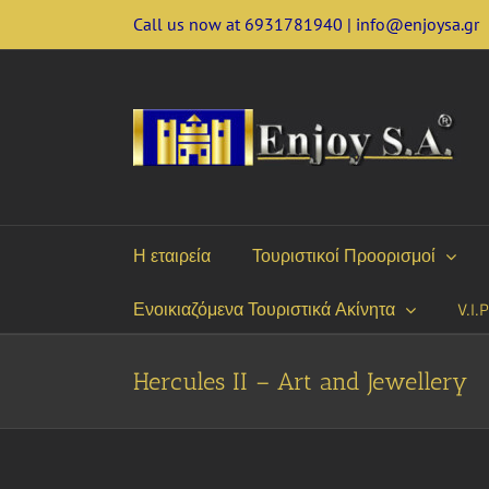
Skip
Call us now at 6931781940 | info@enjoysa.gr
to
content
Η εταιρεία
Τουριστικοί Προορισμοί
Ενοικιαζόμενα Τουριστικά Ακίνητα
V.I.
Hercules II – Art and Jewellery