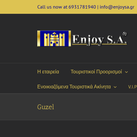
Skip
Call us now at 6931781940 | info@enjoysa.gr
to
content
Η εταιρεία
Τουριστικοί Προορισμοί
Ενοικιαζόμενα Τουριστικά Ακίνητα
V.I.
Guzel