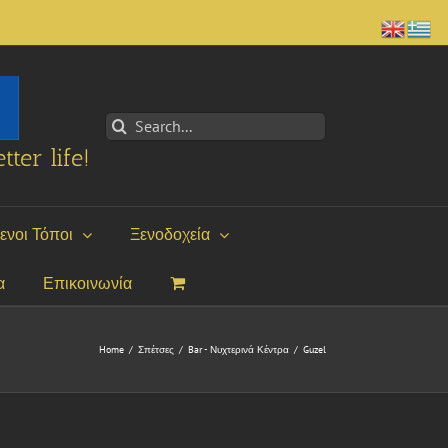
Search
for:
tter life!
ενοι Τόποι
Ξενοδοχεία
α
Επικοινωνία
Home
/
Σπέτσες
/
Bar - Νυχτερινά Κέντρα
/
Guzel