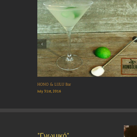
Tarsanas Fish Restaurant
Καπ
July 31st, 2016
July
"Γνωμικό"