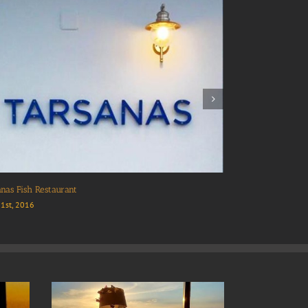
HONO & LULU Bar
July 31st, 2016
ς