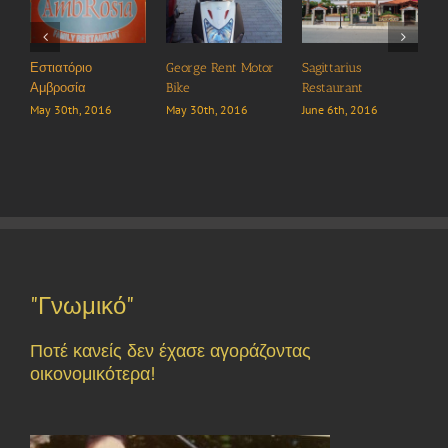
ιατόριο
George Rent Motor
Sagittarius
CITI live –
ροσία
Bike
Restaurant
March 28th
 30th, 2016
May 30th, 2016
June 6th, 2016
"Γνωμικό"
Ποτέ κανείς δεν έχασε αγοράζοντας
οικονομικότερα!