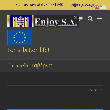
Skip
Call us now at 6931781940 | info@enjoysa.gr
to
content
For a better life!
Caravelle Ταβέρνα
Next