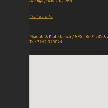
Average price: 5 € / dish
Contact info:
Miaouli 9, Kiato beach / GPS: 38.015890,
Tel: 2742 029024