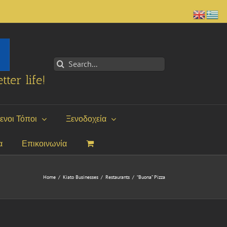
Search
for:
tter life!
ενοι Τόποι
Ξενοδοχεία
α
Επικοινωνία
Home
/
Kiato Businesses
/
Restaurants
/
“Buona” Pizza