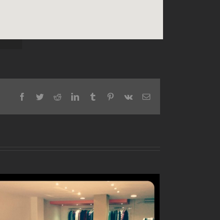
Facebook
Twitter
Reddit
LinkedIn
Tumblr
Pinterest
Vk
Email