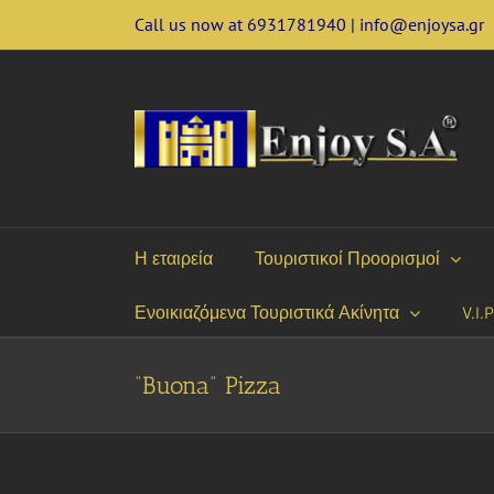
Skip
Call us now at 6931781940 | info@enjoysa.gr
to
content
Η εταιρεία
Τουριστικοί Προορισμοί
Ενοικιαζόμενα Τουριστικά Ακίνητα
V.I.
“Buona” Pizza