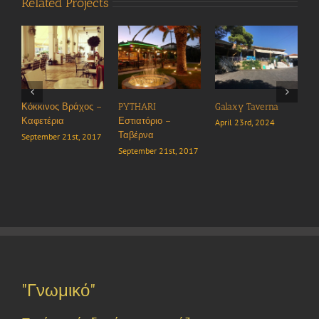
Related Projects
Κόκκινος Βράχος –
PYTHARI
Galaxy Taverna
Cavo G
Καφετέρια
Εστιατόριο –
Voutir
April 23rd, 2024
Ταβέρνα
September 21st, 2017
March 
September 21st, 2017
"Γνωμικό"