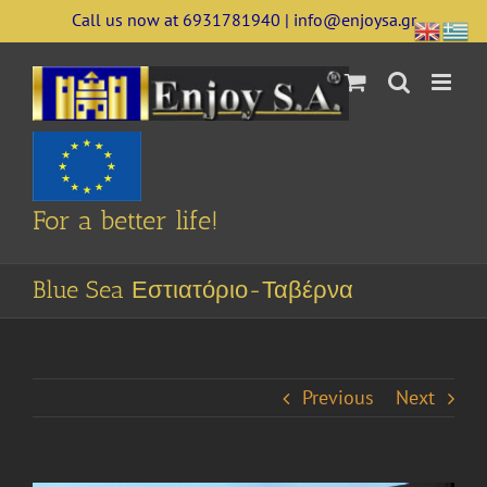
Skip
Call us now at 6931781940 | info@enjoysa.gr
to
content
For a better life!
Blue Sea Εστιατόριο-Ταβέρνα
Previous
Next