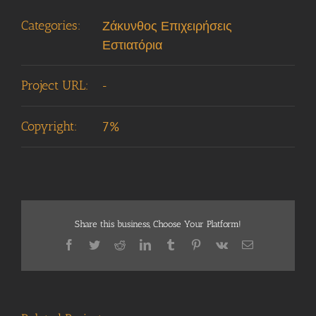
Categories:
Ζάκυνθος Επιχειρήσεις
Εστιατόρια
Project URL:
-
Copyright:
7%
Share this business, Choose Your Platform!
Facebook
Twitter
Reddit
LinkedIn
Tumblr
Pinterest
Vk
Email