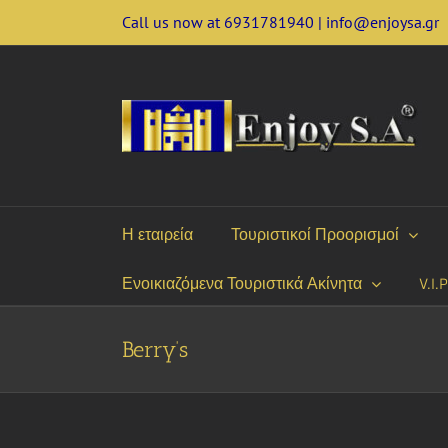
Skip
Call us now at 6931781940 | info@enjoysa.gr
to
content
Η εταιρεία
Τουριστικοί Προορισμοί
Ενοικιαζόμενα Τουριστικά Ακίνητα
V.I.
Berry’s