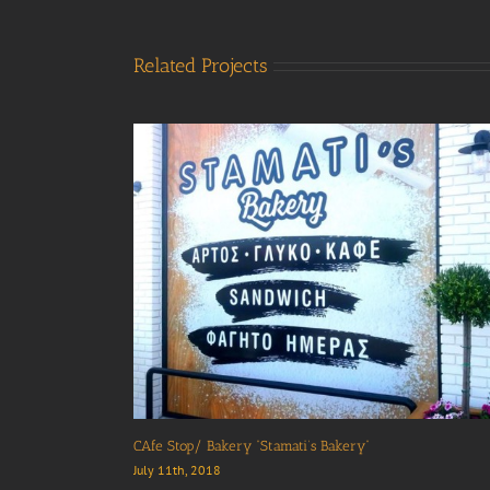
Related Projects
CAfe Stop/ Bakery “Stamati’s Bakery”
July 11th, 2018