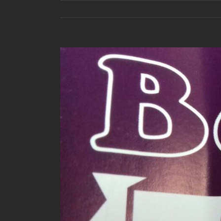
View
Larger
Image