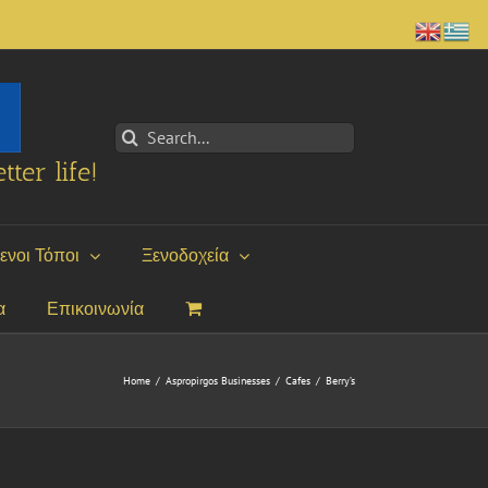
Search
for:
tter life!
ενοι Τόποι
Ξενοδοχεία
α
Επικοινωνία
Home
/
Aspropirgos Businesses
/
Cafes
/
Berry’s