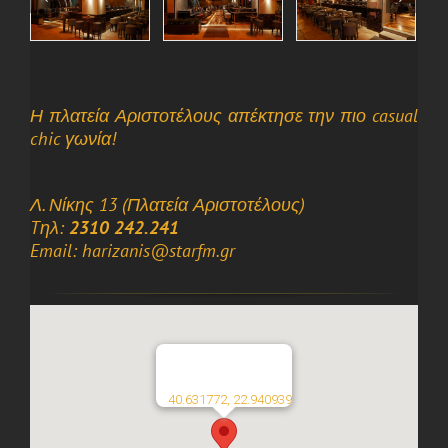
Η πλατεία Αριστοτέλους απέκτησε την πιο casual
chic γωνία!
Λ. Νίκης 13 (Πλατεία Αριστοτέλους)
Tηλ:
2310 242.241
Email: harizanis@starfm.gr
40.631772, 22.940939