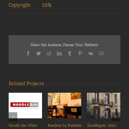
Copyright:
10%
Share this business, Choose Your Platform!
Facebook
Twitter
Reddit
LinkedIn
Tumblr
Pinterest
Vk
Email
Related Projects
le Bar White
Κουζίνα by Κιούπια
Ξενοδοχείο “Atlas”
Μαστίχα