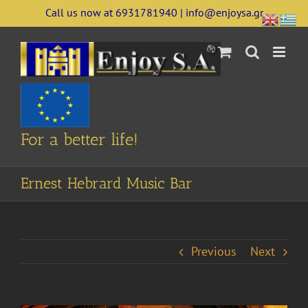
Skip
Call us now at 6931781940 | info@enjoysa.gr
to
content
For a better life!
Ernest Hebrard Music Bar
Previous
Next