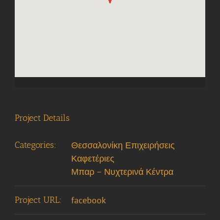
Project Details
Categories:
Θεσσαλονίκη Επιχειρήσεις
Καφετέριες
Μπαρ – Νυχτερινά Κέντρα
Project URL:
facebook