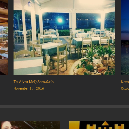
Ψαροταβέρνα “Ο Άγιος Σπυρίδων”
Kian
October 19th, 2017
Nove