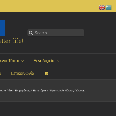
Search
for:
tter life!
ενοι Τόποι
Ξενοδοχεία
α
Επικοινωνία
όρτο Ράφτη Επιχειρήσεις
/
Εστιατόρια
/
Ψητοπωλείο Μόκκας Γιώργος