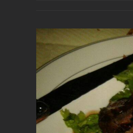
View
Larger
Image