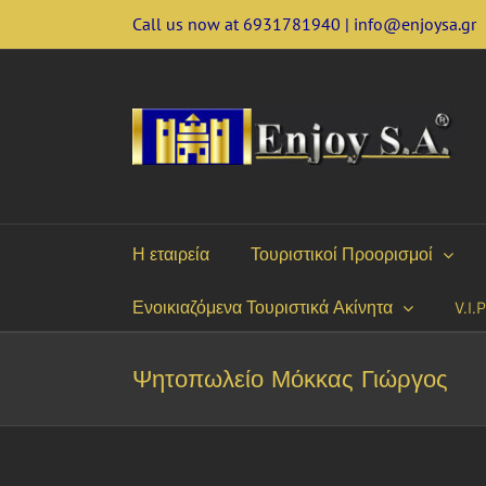
Skip
Call us now at 6931781940 | info@enjoysa.gr
to
content
Η εταιρεία
Τουριστικοί Προορισμοί
Ενοικιαζόμενα Τουριστικά Ακίνητα
V.I.
Ψητοπωλείο Μόκκας Γιώργος