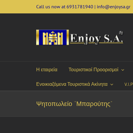
Skip
Call us now at 6931781940 | info@enjoysa.gr
to
content
Η εταιρεία
Τουριστικοί Προορισμοί
Ενοικιαζόμενα Τουριστικά Ακίνητα
V.I.
Ψητοπωλείο “Μπαρούτης”