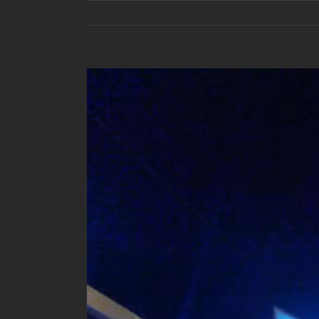
View
Larger
Image