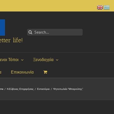
Search
for:
tter life!
ενοι Τόποι
Ξενοδοχεία
α
Επικοινωνία
ome
/
N.Εύβοιας Επιχειρήσεις
/
Εστιατόρια
/
Ψητοπωλείο “Μπαρούτης”