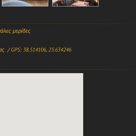
άλες μερίδες
ς / GPS: 38.514106, 23.634246