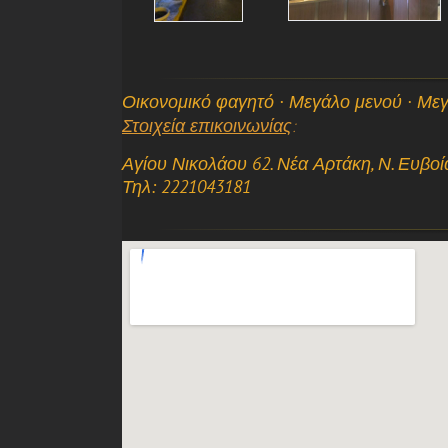
Οικονομικό φαγητό
·
Μεγάλο μενού
·
Μεγ
Στοιχεία επικοινωνίας
:
Αγίου Νικολάου 62. Νέα Αρτάκη, Ν. Ευβοία
Τηλ: 2221043181