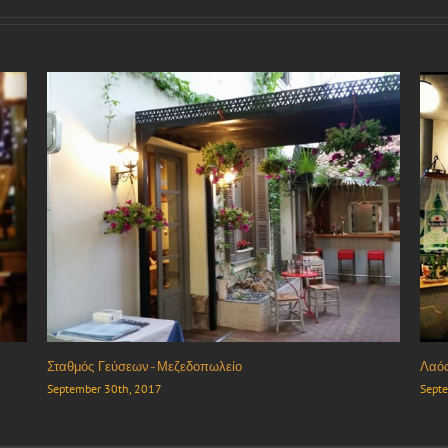
Εστιατόριο “Ουσίες”
Σταθ
September 30th, 2017
Sept