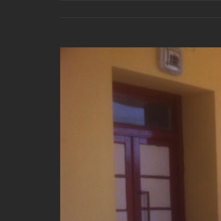
View
Larger
Image