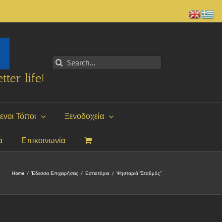
Search
for:
tter life!
ενοι Τόποι
Ξενοδοχεία
α
Επικοινωνία
Home
/
Έδεσσα Επιχειρήσεις
/
Εστιατόρια
/
Ψησταριά “Σταθμός”