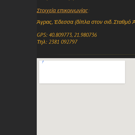
Στοιχεία επικοινωνίας
:
Άγρας, Έδεσσα (δίπλα στον σιδ. Σταθμό Ά
GPS: 40.809773, 21.980736
Τηλ: 2381 092797