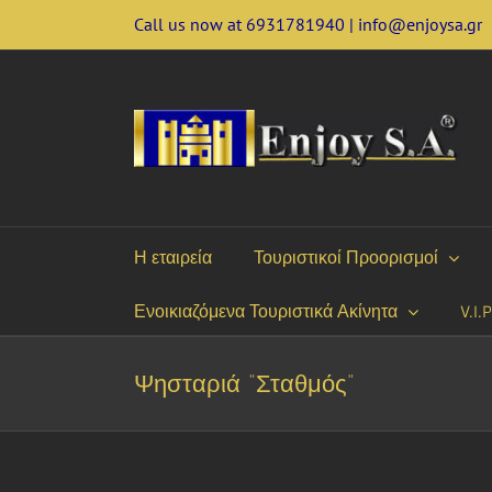
Skip
Call us now at 6931781940 | info@enjoysa.gr
to
content
Η εταιρεία
Τουριστικοί Προορισμοί
Ενοικιαζόμενα Τουριστικά Ακίνητα
V.I.
Ψησταριά “Σταθμός”