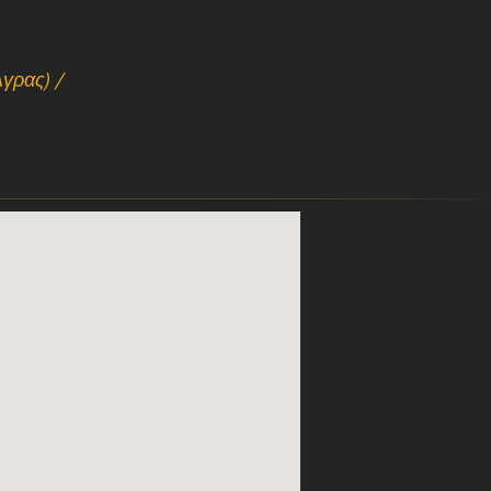
γρας) /