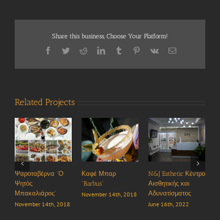
Share this business, Choose Your Platform!
Facebook
Twitter
Reddit
LinkedIn
Tumblr
Pinterest
Vk
Email
Related Projects
Ψαροταβέρνα “Ο
Καφέ Μπαρ
N&J Esthetic Κέντρο
B
Ψητός
“Barbus”
Αισθητικής και
J
Μπακαλιάρος”
Αδυνατίσματος
November 14th, 2018
November 14th, 2018
June 16th, 2022