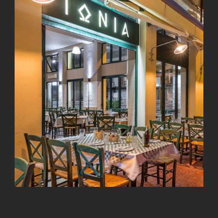
View
Larger
Image