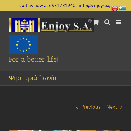
Skip
Call us now at 6931781940 | info@enjoysa.gr
to
content
For a better life!
Ψησταριά “Ιωνία”
Previous
Next