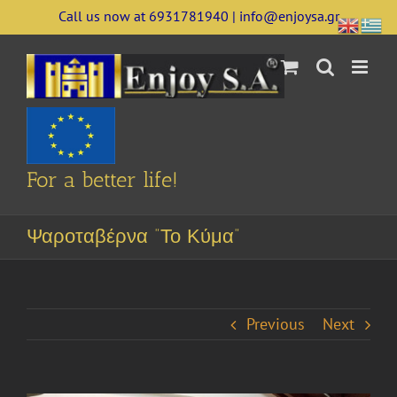
Skip
Call us now at 6931781940 | info@enjoysa.gr
to
content
For a better life!
Ψαροταβέρνα ”Το Κύμα”
Previous
Next