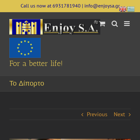
Skip
Call us now at 6931781940 | info@enjoysa.gr
to
content
For a better life!
Το Δίπορτο
Previous
Next