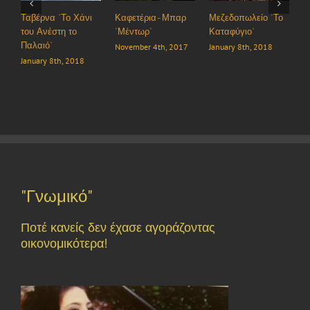
να “Το Χάνι
Καφετέρια-Μπαρ
Μεζεδοπωλείο “Το
Εστιατόριο “
νέστη το
“Μέντωρ”
Καταφύγιο”
January 8th, 
ό”
November 4th, 2017
January 8th, 2018
y 8th, 2018
"Γνωμικό"
Ποτέ κανείς δεν έχασε αγοράζοντας
οικονομικότερα!