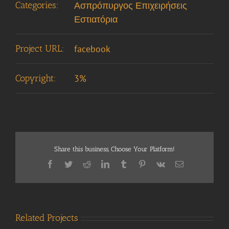
Categories:
Ασπρόπυργος Επιχειρήσεις
Εστιατόρια
Project URL:
facebook
Copyright:
3%
Share this business, Choose Your Platform!
Facebook
Twitter
Reddit
LinkedIn
Tumblr
Pinterest
Vk
Email
Related Projects