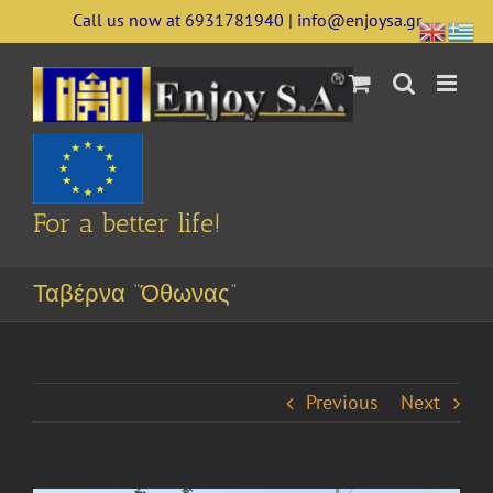
Skip
Call us now at 6931781940 | info@enjoysa.gr
to
content
For a better life!
Ταβέρνα “Όθωνας”
Previous
Next