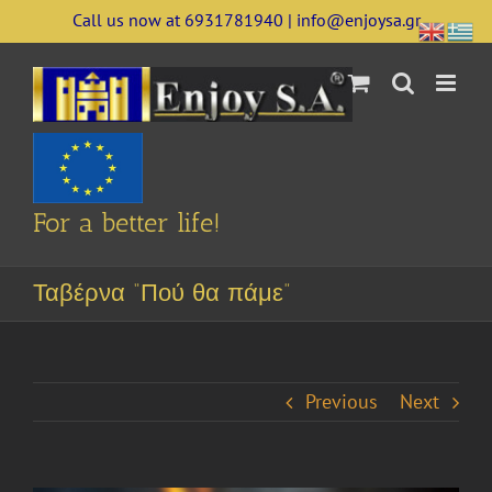
Skip
Call us now at 6931781940 | info@enjoysa.gr
to
content
For a better life!
Ταβέρνα “Πού θα πάμε”
Previous
Next