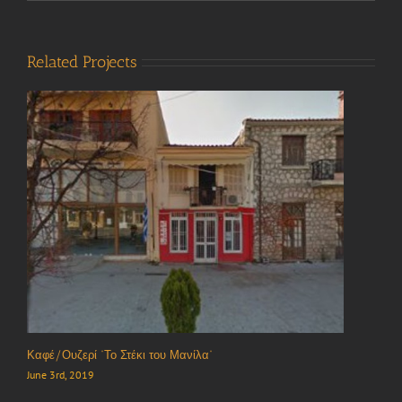
Related Projects
Καφέ/Ουζερί “Το Στέκι του Μανίλα”
June 3rd, 2019