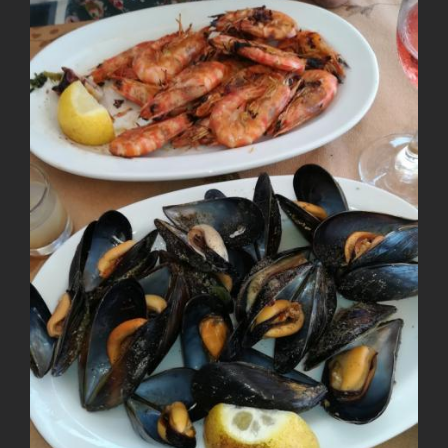
View
Larger
Image