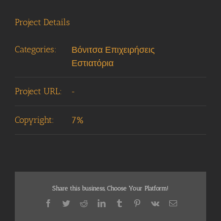
Project Details
Categories:
Βόνιτσα Επιχειρήσεις
Εστιατόρια
Project URL:
-
Copyright:
7%
Share this business, Choose Your Platform!
Facebook
Twitter
Reddit
LinkedIn
Tumblr
Pinterest
Vk
Email