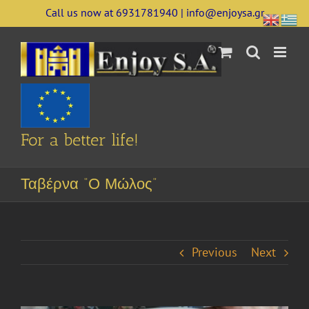
Skip
Call us now at 6931781940 | info@enjoysa.gr
to
content
For a better life!
Ταβέρνα “Ο Μώλος”
Previous
Next